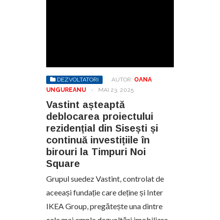
DEZVOLTATORI
AUTOR:
OANA
UNGUREANU
-
MAI 23, 2025
Vastint așteaptă
deblocarea proiectului
rezidențial din Sisești și
continuă investițiile în
birouri la Timpuri Noi
Square
Grupul suedez Vastint, controlat de
aceeași fundație care deține și Inter
IKEA Group, pregătește una dintre
cele mai ample dezvoltări imobiliare