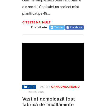
din nordul Capitalei, un proiect mixt
planificat pe 48…
CITESTE MAI MULT
Distribuie
Twitter
Facebook
STIRI
AUTOR:
OANA UNGUREANU
-
MAI 16, 2024
Vastint demolează fost
fabrică de încălțăminte