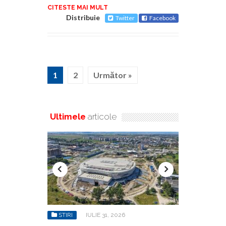
CITESTE MAI MULT
Distribuie
Twitter
Facebook
1
2
Următor »
Ultimele
articole
STIRI
AUGUST 6, 2026
STIRI
A