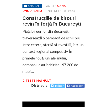
ANALIZE
AUTOR:
OANA
UNGUREANU
-
NOIEMBRIE 12, 2025
Construcțiile de birouri
revin în forță în București
Piața birourilor din București
traversează o perioadă de echilibru
între cerere, ofertă și investiții, într-un
context regional competitiv. În
primele nouă luni ale anului,
companiile au închiriat 197.200 de
metri…
CITESTE MAI MULT
Distribuie
Twitter
Facebook