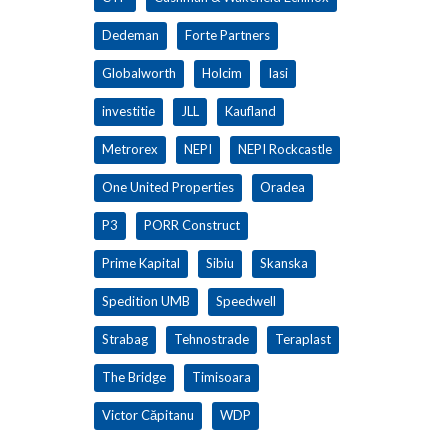
Dedeman
Forte Partners
Globalworth
Holcim
Iasi
investitie
JLL
Kaufland
Metrorex
NEPI
NEPI Rockcastle
One United Properties
Oradea
P3
PORR Construct
Prime Kapital
Sibiu
Skanska
Spedition UMB
Speedwell
Strabag
Tehnostrade
Teraplast
The Bridge
Timisoara
Victor Căpitanu
WDP