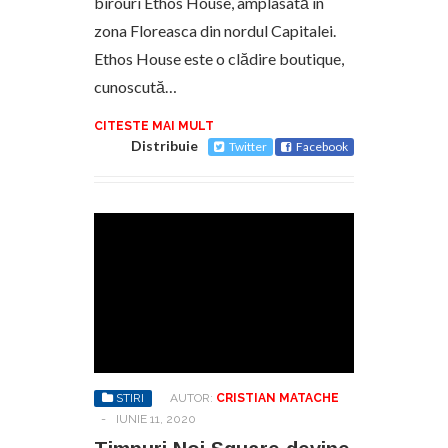
birouri Ethos House, amplasată în
zona Floreasca din nordul Capitalei.
Ethos House este o clădire boutique,
cunoscută…
CITESTE MAI MULT
Distribuie
Twitter
Facebook
STIRI
AUTOR:
CRISTIAN MATACHE
-
IUNIE 11, 2020