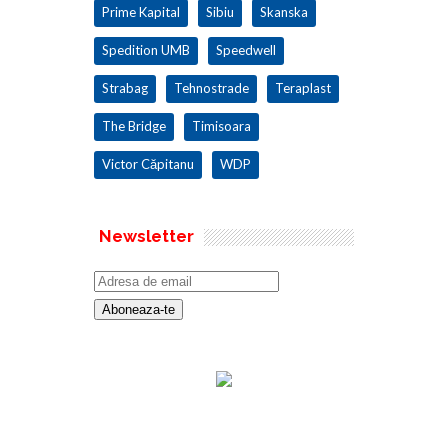
Prime Kapital
Sibiu
Skanska
Spedition UMB
Speedwell
Strabag
Tehnostrade
Teraplast
The Bridge
Timisoara
Victor Căpitanu
WDP
Newsletter