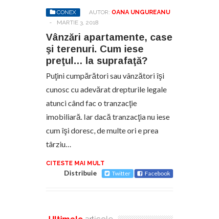
CONEX
AUTOR:
OANA UNGUREANU
-
MARTIE 3, 2018
Vânzări apartamente, case
şi terenuri. Cum iese
preţul… la suprafaţă?
Puţini cumpărători sau vânzători îşi
cunosc cu adevărat drepturile legale
atunci când fac o tranzacţie
imobiliară. Iar dacă tranzacţia nu iese
cum îşi doresc, de multe ori e prea
târziu…
CITESTE MAI MULT
Distribuie
Twitter
Facebook
Ultimele
articole