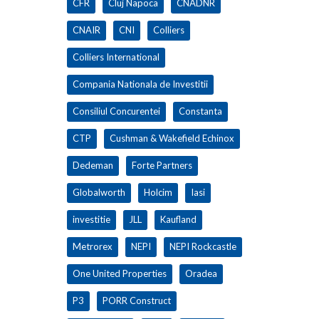
CFR
Cluj Napoca
CNADNR
CNAIR
CNI
Colliers
Colliers International
Compania Nationala de Investitii
Consiliul Concurentei
Constanta
CTP
Cushman & Wakefield Echinox
Dedeman
Forte Partners
Globalworth
Holcim
Iasi
investitie
JLL
Kaufland
Metrorex
NEPI
NEPI Rockcastle
One United Properties
Oradea
P3
PORR Construct