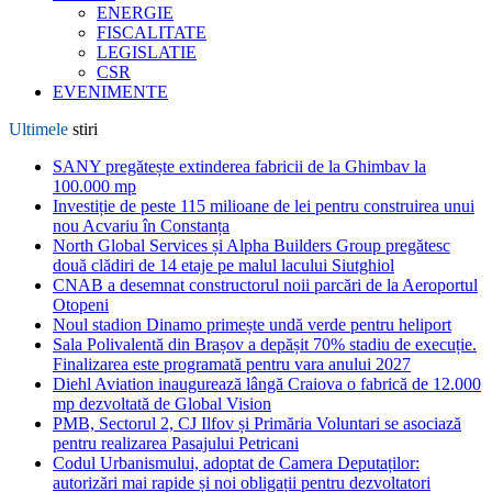
ENERGIE
FISCALITATE
LEGISLATIE
CSR
EVENIMENTE
Ultimele
stiri
SANY pregătește extinderea fabricii de la Ghimbav la
100.000 mp
Investiție de peste 115 milioane de lei pentru construirea unui
nou Acvariu în Constanța
North Global Services și Alpha Builders Group pregătesc
două clădiri de 14 etaje pe malul lacului Siutghiol
CNAB a desemnat constructorul noii parcări de la Aeroportul
Otopeni
Noul stadion Dinamo primește undă verde pentru heliport
Sala Polivalentă din Brașov a depășit 70% stadiu de execuție.
Finalizarea este programată pentru vara anului 2027
Diehl Aviation inaugurează lângă Craiova o fabrică de 12.000
mp dezvoltată de Global Vision
PMB, Sectorul 2, CJ Ilfov și Primăria Voluntari se asociază
pentru realizarea Pasajului Petricani
Codul Urbanismului, adoptat de Camera Deputaților:
autorizări mai rapide și noi obligații pentru dezvoltatori