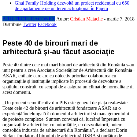
Ghai Family Holding dezvoltă un proiect rezidențial cu 650
de apartamente pe un teren achiziționat în Pipera
ARHITECTURA
CONEX
Autor:
Cristian Matache
-
martie 7, 2018
Distribuie
Twitter
Facebook
Peste 40 de birouri mari de
arhitectură și-au făcut asociație
Peste 40 dintre cele mai mari birouri de arhitectură din România s-au
unit pentru a crea Asociația Societăților de Arhitectură din România–
ASAR, entitate care are ca obiectiv prioritar colaborarea cu
organizațiile și instituțiile implicate în procesul de dezvoltare a
spațiului construit, cu scopul de a asigura un climat de normalitate în
acest domeniu.
„Un procent semnificativ din PIB este generat de piața real-estate.
Toate cele 42 de birouri de arhitectură fondatoare ASAR au o
experiență îndelungată în domeniul arhitecturii și managementului
de proiecte complexe. Suntem convinși că, lucrând împreună cu
organizațiile arhitecților, cu autoritățile, cu dezvoltatorii, putem
consolida industria de arhitectură din România”, a declarat Dorin
Ștefan, fondator al biroului de arhitectură DSBA și purtător de