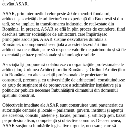
cuvânt ASAR.
ASAR, prin intermediul celor peste 40 de membri fondatori,
arhitecți și societăți de arhitectură cu experiență din București și din
țară, se va implica în transformarea industriei de real-estate din
România. În prezent, ASAR se află în plin proces de extindere, fiind
deschisă tuturor societăților de arhitectură care împărtășesc
principiile asociației. ASAR susține dezvoltarea durabilă a
României, o componentă esențială a acestei dezvoltări fiind
arhitectura de calitate, care să respecte valorile de patrimoniu și să fie
executată pe baze profesionale și tehnologice solide.
Asociația își propune să colaboreze cu organizațiile profesionale ale
arhitecților, Uniunea Arhitecților din România și Ordinul Arhitecților
din România, cu alte asociații profesionale de proiectare în
construcții, precum și cu universitățile de arhitectură, constituindu-se
ca grup de susținere și de promovare a schimbărilor legislative și a
politicilor publice necesare îmbunătățirii climatului din domeniul
spațiului construit.
Obiectivele imediate ale ASAR sunt construirea unui parteneriat cu
autoritățile centrale și locale – parlament, guvern, instituții și agenții
ale acestora, consilii județene și locale, primării și arhitecți-șefi, bazat
pe profesionalism, competență și obiective comune. De asemenea,
ASAR susține schimbările legislative urgente, necesare, care să