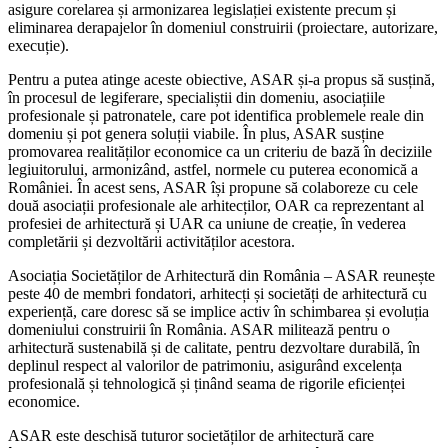
asigure corelarea și armonizarea legislației existente precum și
eliminarea derapajelor în domeniul construirii (proiectare, autorizare,
execuție).
Pentru a putea atinge aceste obiective, ASAR și-a propus să susțină,
în procesul de legiferare, specialiștii din domeniu, asociațiile
profesionale și patronatele, care pot identifica problemele reale din
domeniu și pot genera soluții viabile. În plus, ASAR susține
promovarea realităților economice ca un criteriu de bază în deciziile
legiuitorului, armonizând, astfel, normele cu puterea economică a
României. În acest sens, ASAR își propune să colaboreze cu cele
două asociații profesionale ale arhitecților, OAR ca reprezentant al
profesiei de arhitectură și UAR ca uniune de creație, în vederea
completării și dezvoltării activităților acestora.
Asociația Societăților de Arhitectură din România – ASAR reunește
peste 40 de membri fondatori, arhitecți și societăți de arhitectură cu
experiență, care doresc să se implice activ în schimbarea și evoluția
domeniului construirii în România. ASAR militează pentru o
arhitectură sustenabilă și de calitate, pentru dezvoltare durabilă, în
deplinul respect al valorilor de patrimoniu, asigurând excelența
profesională și tehnologică și ținând seama de rigorile eficienței
economice.
ASAR este deschisă tuturor societăților de arhitectură care