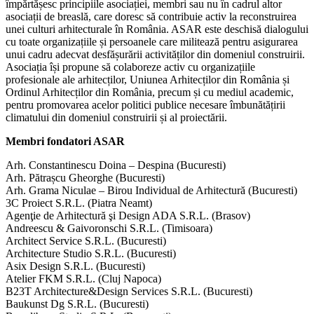
împărtășesc principiile asociației, membri sau nu în cadrul altor
asociații de breaslă, care doresc să contribuie activ la reconstruirea
unei culturi arhitecturale în România. ASAR este deschisă dialogului
cu toate organizațiile și persoanele care militează pentru asigurarea
unui cadru adecvat desfășurării activităților din domeniul construirii.
Asociația își propune să colaboreze activ cu organizațiile
profesionale ale arhitecților, Uniunea Arhitecților din România și
Ordinul Arhitecților din România, precum și cu mediul academic,
pentru promovarea acelor politici publice necesare îmbunătățirii
climatului din domeniul construirii și al proiectării.
Membri fondatori ASAR
Arh. Constantinescu Doina – Despina (Bucuresti)
Arh. Pătrașcu Gheorghe (Bucuresti)
Arh. Grama Niculae – Birou Individual de Arhitectură (Bucuresti)
3C Proiect S.R.L. (Piatra Neamt)
Agenţie de Arhitectură şi Design ADA S.R.L. (Brasov)
Andreescu & Gaivoronschi S.R.L. (Timisoara)
Architect Service S.R.L. (Bucuresti)
Architecture Studio S.R.L. (Bucuresti)
Asix Design S.R.L. (Bucuresti)
Atelier FKM S.R.L. (Cluj Napoca)
B23T Architecture&Design Services S.R.L. (Bucuresti)
Baukunst Dg S.R.L. (Bucuresti)