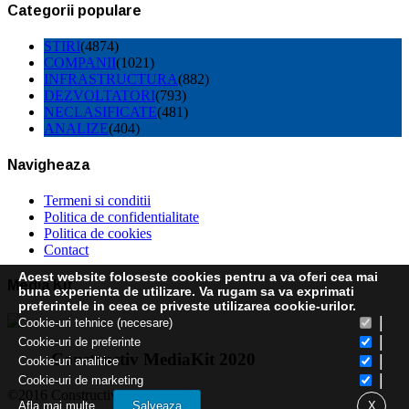
Categorii populare
STIRI
(4874)
COMPANII
(1021)
INFRASTRUCTURA
(882)
DEZVOLTATORI
(793)
NECLASIFICATE
(481)
ANALIZE
(404)
Navigheaza
Termeni si conditii
Politica de confidentialitate
Politica de cookies
Contact
Acest website foloseste cookies pentru a va oferi cea mai
Media Kit
buna experienta de utilizare. Va rugam sa va exprimati
preferintele in ceea ce priveste utilizarea cookie-urilor.
|
Cookie-uri tehnice (necesare)
|
Cookie-uri de preferinte
Constructiv MediaKit 2020
|
Cookie-uri analitice
|
Cookie-uri de marketing
©2016 Constructiv
Afla mai multe
Salveaza
X