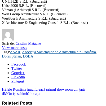
UNITH2B S.R.L. (Bucuresti)
Urbe 2000 S.R.L. (Bucuresti)
Vărzan şi Arhitecţii S.R.L. (Bucuresti)
West Group Architecture S.R.L. (Bucuresti)
Westfourth Architecture S.R.L. (Bucuresti)
X Architecture & Engineering Consult S.R.L. (Bucuresti)
Scris de:
Cristian Matache
View more posts
Tags:
ASAR
,
Asociația Societăților de Arhitectură din România
,
Dorin Ștefan
,
DSBA
Facebook
Twitter
Google+
Linkedin
Pinterest
Häfele România inaugurează primul showroom din țară
tIMOn își schimbă locația
Related Posts