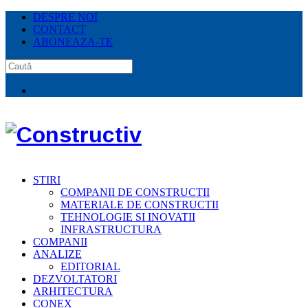
DESPRE NOI
CONTACT
ABONEAZA-TE
STIRI
COMPANII DE CONSTRUCTII
MATERIALE DE CONSTRUCTII
TEHNOLOGIE SI INOVATII
INFRASTRUCTURA
COMPANII
ANALIZE
EDITORIAL
DEZVOLTATORI
ARHITECTURA
CONEX