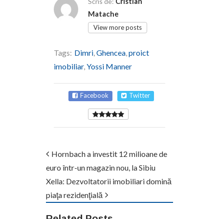
Cristian
Scris de:
Matache
View more posts
Tags:
Dimri
,
Ghencea
,
proict
imobiliar
,
Yossi Manner
Facebook
Twitter
Hornbach a investit 12 milioane de
euro într-un magazin nou, la Sibiu
Xella: Dezvoltatorii imobiliari domină
piaţa rezidenţială
Related Posts