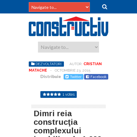
DEZVOLTATORI
AUTOR:
CRISTIAN
MATACHE
-
OCTOMBRIE 23, 2015
Distribuie
Twitter
Facebook
1 votes
Dimri reia
construcţia
complexului