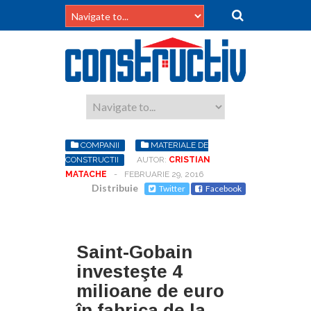
COMPANII
MATERIALE DE
CONSTRUCTII
AUTOR:
CRISTIAN
MATACHE
-
FEBRUARIE 29, 2016
Distribuie
Twitter
Facebook
Saint-Gobain
investeşte 4
milioane de euro
în fabrica de la