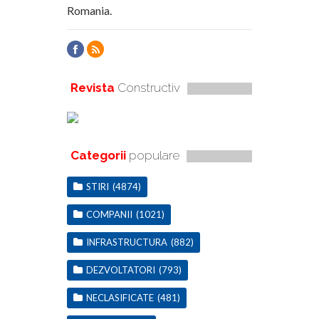
Romania.
Revista
Constructiv
Categorii
populare
STIRI
(4874)
COMPANII
(1021)
INFRASTRUCTURA
(882)
DEZVOLTATORI
(793)
NECLASIFICATE
(481)