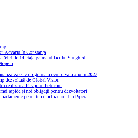
 mp
nou Acvariu în Constanța
ădiri de 14 etaje pe malul lacului Siutghiol
Otopeni
inalizarea este programată pentru vara anului 2027
mp dezvoltată de Global Vision
ru realizarea Pasajului Petricani
ai rapide și noi obligații pentru dezvoltatori
partamente pe un teren achiziționat în Pipera