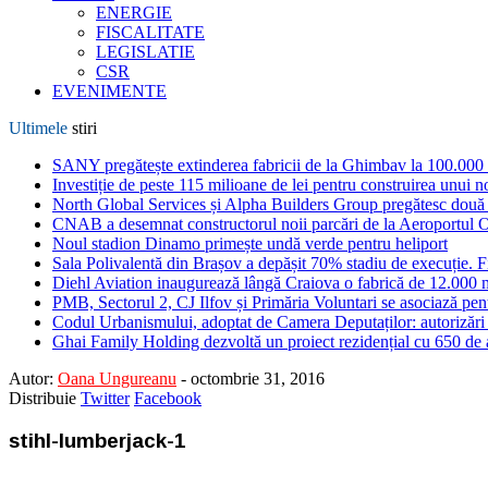
ENERGIE
FISCALITATE
LEGISLATIE
CSR
EVENIMENTE
Ultimele
stiri
SANY pregătește extinderea fabricii de la Ghimbav la 100.000
Investiție de peste 115 milioane de lei pentru construirea unui 
North Global Services și Alpha Builders Group pregătesc două cl
CNAB a desemnat constructorul noii parcări de la Aeroportul 
Noul stadion Dinamo primește undă verde pentru heliport
Sala Polivalentă din Brașov a depășit 70% stadiu de execuție. F
Diehl Aviation inaugurează lângă Craiova o fabrică de 12.000 
PMB, Sectorul 2, CJ Ilfov și Primăria Voluntari se asociază pent
Codul Urbanismului, adoptat de Camera Deputaților: autorizări m
Ghai Family Holding dezvoltă un proiect rezidențial cu 650 de a
Autor:
Oana Ungureanu
-
octombrie 31, 2016
Distribuie
Twitter
Facebook
stihl-lumberjack-1