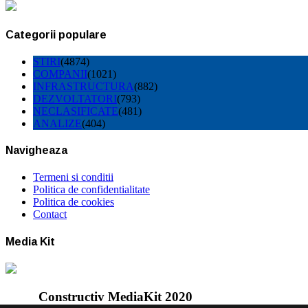
Categorii populare
STIRI
(4874)
COMPANII
(1021)
INFRASTRUCTURA
(882)
DEZVOLTATORI
(793)
NECLASIFICATE
(481)
ANALIZE
(404)
Navigheaza
Termeni si conditii
Politica de confidentialitate
Politica de cookies
Contact
Media Kit
Constructiv MediaKit 2020