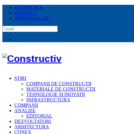
DESPRE NOI
CONTACT
ABONEAZA-TE
STIRI
COMPANII DE CONSTRUCTII
MATERIALE DE CONSTRUCTII
TEHNOLOGIE SI INOVATII
INFRASTRUCTURA
COMPANII
ANALIZE
EDITORIAL
DEZVOLTATORI
ARHITECTURA
CONEX