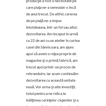
producţie a fost o necesitate pe
care piaţa ne-a semnalat-o încă
de anul trecut. De altfel, cererea
de pe piaţă ne-a impus
întotdeauna, într-un fel sau altul,
dezvoltarea. Am început în urmă
cu 22 de ani cu un atelier în curtea
casei din Sânnicoara, am ajuns
apoi să avem o reţea proprie de
magazine şi o primă fabrică, am
trecut apoi printr-un proces de
rebranduire, iar acum continuăm
dezvoltarea cu această unitate
nouă. Vor urma şi alte investiţii,
totul pentru a ne ridica la
înălţimea cerinţelor clujenilor şi a