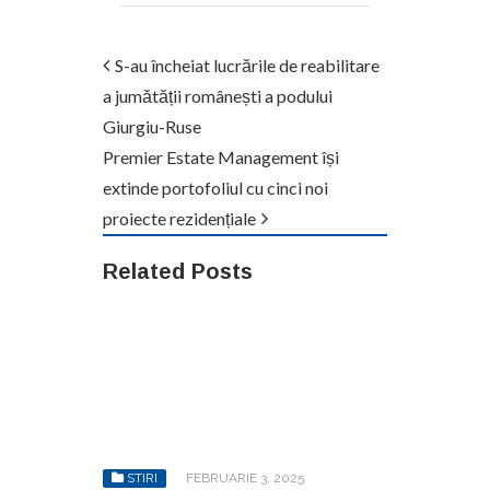
S-au încheiat lucrările de reabilitare
a jumătății românești a podului
Giurgiu-Ruse
Premier Estate Management își
extinde portofoliul cu cinci noi
proiecte rezidențiale
Related Posts
STIRI
FEBRUARIE 3, 2025