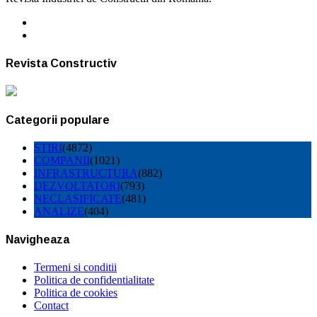
Revista Constructiv
Categorii populare
STIRI
(4872)
COMPANII
(1021)
INFRASTRUCTURA
(882)
DEZVOLTATORI
(793)
NECLASIFICATE
(481)
ANALIZE
(404)
Navigheaza
Termeni si conditii
Politica de confidentialitate
Politica de cookies
Contact