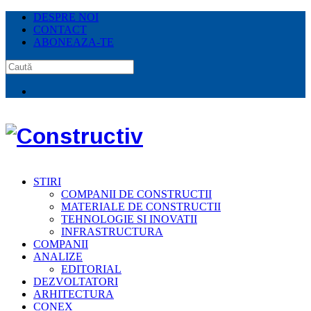
DESPRE NOI
CONTACT
ABONEAZA-TE
STIRI
COMPANII DE CONSTRUCTII
MATERIALE DE CONSTRUCTII
TEHNOLOGIE SI INOVATII
INFRASTRUCTURA
COMPANII
ANALIZE
EDITORIAL
DEZVOLTATORI
ARHITECTURA
CONEX