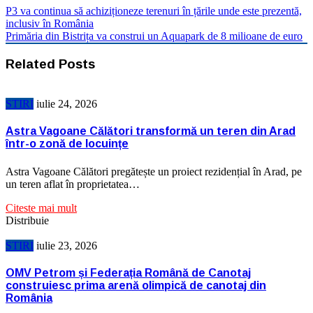
P3 va continua să achiziționeze terenuri în țările unde este prezentă,
inclusiv în România
Primăria din Bistrița va construi un Aquapark de 8 milioane de euro
Related Posts
STIRI
iulie 24, 2026
Astra Vagoane Călători transformă un teren din Arad
într-o zonă de locuințe
Astra Vagoane Călători pregătește un proiect rezidențial în Arad, pe
un teren aflat în proprietatea…
Citeste mai mult
Distribuie
STIRI
iulie 23, 2026
OMV Petrom și Federația Română de Canotaj
construiesc prima arenă olimpică de canotaj din
România