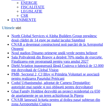
ENERGIE
FISCALITATE
LEGISLATIE
CSR
EVENIMENTE
Ultimele
stiri
North Global Services și Alpha Builders Group pregătesc
două clădiri de 14 etaje pe malul lacului Siutghiol
CNAB a desemnat constructorul noii parcări de la Aeroportul
Otopeni
Noul stadion Dinamo primește undă verde pentru heliport
Sala Polivalentă din Brașov a depășit 70% stadiu de execuție.
Finalizarea este programată pentru vara anului 2027
Diehl Aviation inaugurează lângă Craiova o fabrică de 12.000
mp dezvoltată de Global Vision
PMB, Sectorul 2, CJ Ilfov și Primăria Voluntari se asociază
pentru realizarea Pasajului Petricani
Codul Urbanismului, adoptat de Camera Deputaților:
autorizări mai rapide și noi obligații pentru dezvoltatori
Ghai Family Holding dezvoltă un proiect rezidențial cu 650
de apartamente pe un teren achiziționat în Pipera
CNAIR lansează licitația pentru al doilea pasaj subteran din
zona Aeroportului Craiova