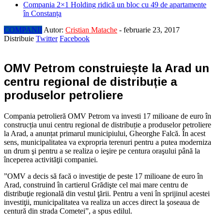
Compania 2×1 Holding ridică un bloc cu 49 de apartamente
în Constanța
COMPANII
Autor:
Cristian Matache
-
februarie 23, 2017
Distribuie
Twitter
Facebook
OMV Petrom construiește la Arad un
centru regional de distribuție a
produselor petroliere
Compania petrolieră OMV Petrom va investi 17 milioane de euro în
construcția unui centru regional de distribuție a produselor petroliere
la Arad, a anunțat primarul municipiului, Gheorghe Falcă. În acest
sens, municipalitatea va expropria terenuri pentru a putea moderniza
un drum şi pentru a se realiza o ieşire pe centura oraşului până la
începerea activităţii companiei.
”OMV a decis să facă o investiţie de peste 17 milioane de euro în
Arad, construind în cartierul Grădişte cel mai mare centru de
distribuţie regională din vestul ţării. Pentru a veni în sprijinul acestei
investiţii, municipalitatea va realiza un acces direct la şoseaua de
centură din strada Cometei”, a spus edilul.