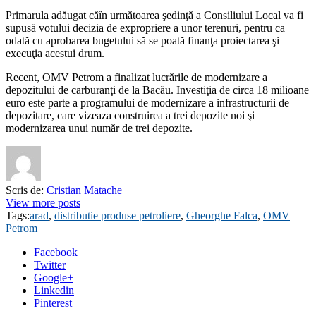
Primarula adăugat căîn următoarea şedinţă a Consiliului Local va fi
supusă votului decizia de expropriere a unor terenuri, pentru ca
odată cu aprobarea bugetului să se poată finanţa proiectarea şi
execuţia acestui drum.
Recent, OMV Petrom a finalizat lucrările de modernizare a
depozitului de carburanţi de la Bacău. Investiţia de circa 18 milioane
euro este parte a programului de modernizare a infrastructurii de
depozitare, care vizeaza construirea a trei depozite noi şi
modernizarea unui număr de trei depozite.
Scris de:
Cristian Matache
View more posts
Tags:
arad
,
distributie produse petroliere
,
Gheorghe Falca
,
OMV
Petrom
Facebook
Twitter
Google+
Linkedin
Pinterest