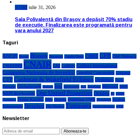
STIRI
iulie 31, 2026
Sala Polivalentă din Brașov a depășit 70% stadiu
de execuție. Finalizarea este programată pentru
vara anului 2027
Taguri
Brasov
CFR
CBRE
ANCPI
Cluj Napoca
Bogart
Bucuresti
Catalin Drula
CNAIR
Colliers International
CNADNR
CNI
Colliers
Compania Nationala de Investitii
Consiliul Concurentei
Constanta
Cushman & Wakefield Echinox
CTP
Dedeman
Forte
Iasi
Globalworth
Metrorex
Partners
investitie
NEPI
Kaufland
Holcim
JLL
One United Properties
Oradea
NEPI Rockcastle
P3
PORR
Prime Kapital
Spedition UMB
Strabag
Sibiu
Skanska
Construct
Speedwell
Timisoara
Teraplast
Tehnostrade
The Bridge
Victor Căpitanu
WDP
Newsletter