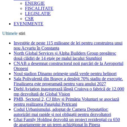
ENERGIE
FISCALITATE
LEGISLATIE
CSR
EVENIMENTE
Ultimele
stiri
Investiție de peste 115 milioane de lei pentru construirea unui
nou Acvariu în Constanța
North Global Services și Alpha Builders Group pregătesc
două clădiri de 14 etaje pe malul lacului Siutghiol
CNAB a desemnat constructorul noii parcări de la Aeroportul
Otopeni
Noul stadion Dinamo primește undă verde pentru heliport
Sala Polivalentă din Brașov a depășit 70% stadiu de execuție.
Finalizarea este programată pentru vara anului 2027
Diehl Aviation inaugurează lângă Craiova o fabrică de 12.000
mp dezvoltată de Global Vision
PMB, Sectorul 2, CJ Ilfov și Primăria Voluntari se asociază
pentru realizarea Pasajului Petricani
Codul Urbanismului, adoptat de Camera Deputaților:
autorizări mai rapide și noi obligații pentru dezvoltatori
Ghai Family Holding dezvoltă un proiect rezidențial cu 650
de apartamente pe un teren achiziționat în Pipera