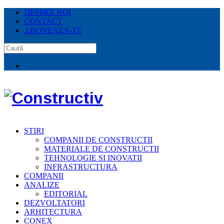
DESPRE NOI
CONTACT
ABONEAZA-TE
STIRI
COMPANII DE CONSTRUCTII
MATERIALE DE CONSTRUCTII
TEHNOLOGIE SI INOVATII
INFRASTRUCTURA
COMPANII
ANALIZE
EDITORIAL
DEZVOLTATORI
ARHITECTURA
CONEX