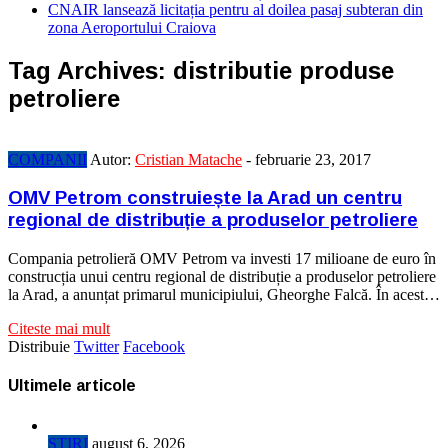
CNAIR lansează licitația pentru al doilea pasaj subteran din
zona Aeroportului Craiova
Tag Archives:
distributie produse
petroliere
COMPANII
Autor:
Cristian Matache
-
februarie 23, 2017
OMV Petrom construiește la Arad un centru
regional de distribuție a produselor petroliere
Compania petrolieră OMV Petrom va investi 17 milioane de euro în
construcția unui centru regional de distribuție a produselor petroliere
la Arad, a anunțat primarul municipiului, Gheorghe Falcă. În acest…
Citeste mai mult
Distribuie
Twitter
Facebook
Ultimele articole
STIRI
august 6, 2026