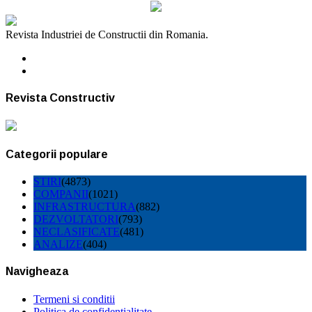
Revista Industriei de Constructii din Romania.
Revista Constructiv
Categorii populare
STIRI
(4873)
COMPANII
(1021)
INFRASTRUCTURA
(882)
DEZVOLTATORI
(793)
NECLASIFICATE
(481)
ANALIZE
(404)
Navigheaza
Termeni si conditii
Politica de confidentialitate