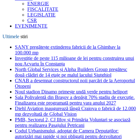
ENERGIE
FISCALITATE
LEGISLATIE
CSR
EVENIMENTE
Ultimele
stiri
SANY pregătește extinderea fabricii de la Ghimbav la
100.000 mp
Investiție de peste 115 milioane de lei pentru construirea unui
nou Acvariu în Constanța
North Global Services și Alpha Builders Group pregătesc
două clădiri de 14 etaje pe malul lacului Siutghiol
CNAB a desemnat constructorul noii parcări de la Aeroportul
Otopeni
Noul stadion Dinamo primește undă verde pentru heliport
Sala Polivalentă din Brașov a depășit 70% stadiu de execuție.
Finalizarea este programată pentru vara anului 2027
Diehl Aviation inaugurează lângă Craiova o fabrică de 12.000
mp dezvoltată de Global Vision
PMB, Sectorul 2, CJ Ilfov și Primăria Voluntari se asociază
pentru realizarea Pasajului Petricani
Codul Urbanismului, adoptat de Camera Deputaților:
autorizări mai rapide și noi obligații pentru dezvoltatori