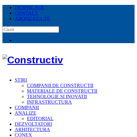
DESPRE NOI
CONTACT
ABONEAZA-TE
STIRI
COMPANII DE CONSTRUCTII
MATERIALE DE CONSTRUCTII
TEHNOLOGIE SI INOVATII
INFRASTRUCTURA
COMPANII
ANALIZE
EDITORIAL
DEZVOLTATORI
ARHITECTURA
CONEX