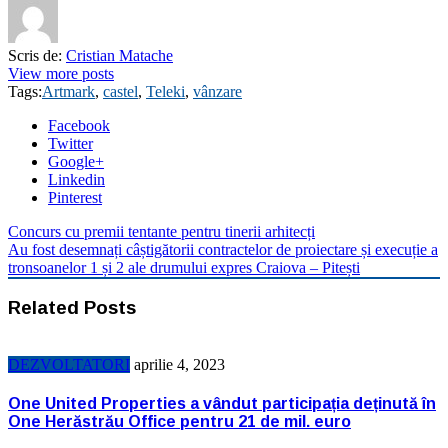
Scris de:
Cristian Matache
View more posts
Tags:
Artmark
,
castel
,
Teleki
,
vânzare
Facebook
Twitter
Google+
Linkedin
Pinterest
Concurs cu premii tentante pentru tinerii arhitecți
Au fost desemnați câștigătorii contractelor de proiectare și execuție a
tronsoanelor 1 și 2 ale drumului expres Craiova – Pitești
Related Posts
DEZVOLTATORI
aprilie 4, 2023
One United Properties a vândut participația deținută în
One Herăstrău Office pentru 21 de mil. euro