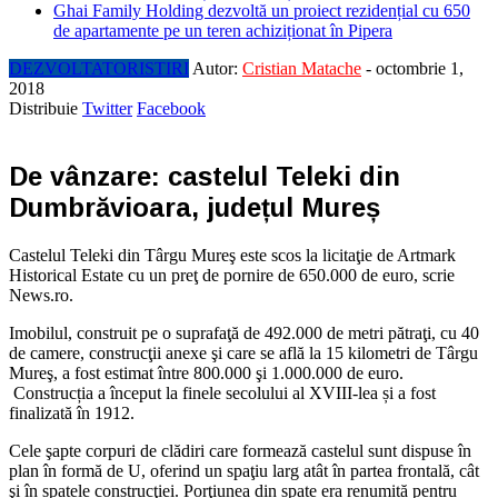
Ghai Family Holding dezvoltă un proiect rezidențial cu 650
de apartamente pe un teren achiziționat în Pipera
DEZVOLTATORI
STIRI
Autor:
Cristian Matache
-
octombrie 1,
2018
Distribuie
Twitter
Facebook
De vânzare: castelul Teleki din
Dumbrăvioara, județul Mureș
Castelul Teleki din Târgu Mureş este scos la licitaţie de Artmark
Historical Estate cu un preţ de pornire de 650.000 de euro, scrie
News.ro.
Imobilul, construit pe o suprafaţă de 492.000 de metri pătraţi, cu 40
de camere, construcţii anexe şi care se află la 15 kilometri de Târgu
Mureş, a fost estimat între 800.000 şi 1.000.000 de euro.
Construcția a început la finele secolului al XVIII-lea și a fost
finalizată în 1912.
Cele şapte corpuri de clădiri care formează castelul sunt dispuse în
plan în formă de U, oferind un spaţiu larg atât în partea frontală, cât
şi în spatele construcţiei. Porţiunea din spate era renumită pentru