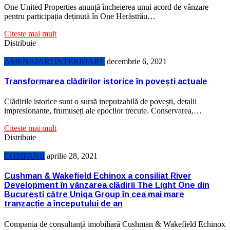
One United Properties anunță încheierea unui acord de vânzare
pentru participația deținută în One Herăstrău…
Citeste mai mult
Distribuie
AMENAJARI INTERIOARE
decembrie 6, 2021
Transformarea clădirilor istorice în povești actuale
Clădirile istorice sunt o sursă inepuizabilă de povești, detalii
impresionante, frumuseți ale epocilor trecute. Conservarea,…
Citeste mai mult
Distribuie
COMPANII
aprilie 28, 2021
Cushman & Wakefield Echinox a consiliat River
Development în vânzarea clădirii The Light One din
București către Uniqa Group în cea mai mare
tranzacție a începutului de an
Compania de consultanță imobiliară Cushman & Wakefield Echinox