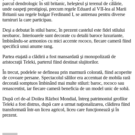
parcul dendrologic în stil britanic, heleşteul şi terenul de călărie,
unde oaspeţi prestigioşi, precum regele Eduard al VII-lea al Marii
Britanii sau regele bulgar Ferdinand I, se antrenau pentru diverse
turniruri la care participau.
Deşi a debutat în stilul baroc, în prezent castelul este fidel stilului
neobaroc. Interioarele sunt decorate cu detalii baroce luxuriante,
îmbinându-se armonios cu mici accente rococo, fiecare cameră fiind
specifică unui anume rang.
Partea etajată a clădirii a fost mansardată şi monopolizată de
aristocraţii Teleki, parterul fiind destinat slujitorilor.
În trecut, podelele se defineau prin marmură colorată, fiind acoperite
de covoare persane. Spectacolul sălilor era accentuat de mobila rară
decorată somptuos îmbinând mai multe stiluri: baroc, rococo sau
renascentist, iar fiecare cameră beneficia de un model unic de sobă.
După cel de-al Doilea Război Mondial, întreg patrimoniul grofilor
Teleki a fost distrus, după care a urmat naţionalizarea, clădirea fiind
transformată într-un liceu agricol, liceu care funcţionează şi în
prezent.