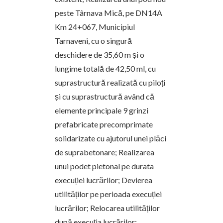
peste Târnava Mică, pe DN14A
Km 24+067, Municipiul
Tarnaveni, cu o singură
deschidere de 35,60 m și o
lungime totală de 42,50 ml, cu
suprastructură realizată cu piloți
și cu suprastructură având că
elemente principale 9 grinzi
prefabricate precomprimate
solidarizate cu ajutorul unei plăci
de suprabetonare; Realizarea
unui podet pietonal pe durata
execuției lucrărilor; Devierea
utilităților pe perioada execuției
lucrărilor; Relocarea utilităților
după execuția lucrărilor;