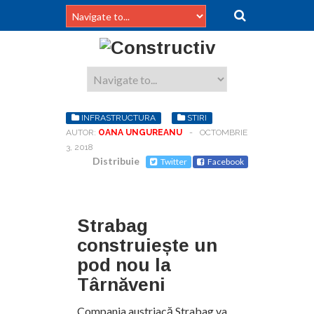
INFRASTRUCTURA
STIRI
AUTOR:
OANA UNGUREANU
-
OCTOMBRIE
3, 2018
Distribuie
Twitter
Facebook
Strabag
construiește un
pod nou la
Târnăveni
Compania austriacă Strabag va