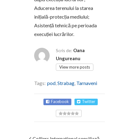
Aducerea terenului la starea
inițială-protecția mediului;
Asistență tehnică pe perioada
execuției lucrărilor.
Oana
Scris de:
Ungureanu
View more posts
Tags:
pod
,
Strabag
,
Tarnaveni
Facebook
Twitter
Colliers International consiliază