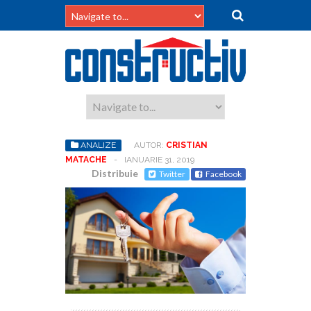
ANALIZE
AUTOR:
CRISTIAN
MATACHE
-
IANUARIE 31, 2019
Distribuie
Twitter
Facebook