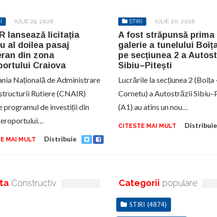
I
IULIE 29, 2026
STIRI
IULIE 20, 2026
 lansează licitația
A fost străpunsă prima
u al doilea pasaj
galerie a tunelului Boiț
eran din zona
pe secțiunea 2 a Autost
ortului Craiova
Sibiu–Pitești
ia Națională de Administrare
Lucrările la secțiunea 2 (Boița 
astructurii Rutiere (CNAIR)
Cornetu) a Autostrăzii Sibiu–P
 programul de investiții din
(A1) au atins un nou…
eroportului…
Distribuie
CITESTE MAI MULT
Distribuie
E MAI MULT
ta
Constructiv
Categorii
populare
STIRI
(4874)