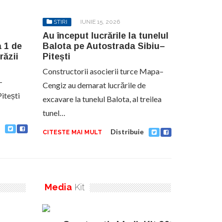
STIRI
IUNIE 15, 2026
Au început lucrările la tunelul
a 1 de
Balota pe Autostrada Sibiu–
răzii
Pitești
Constructorii asocierii turce Mapa–
–
Cengiz au demarat lucrările de
itești
excavare la tunelul Balota, al treilea
tunel…
Distribuie
CITESTE MAI MULT
Media
Kit