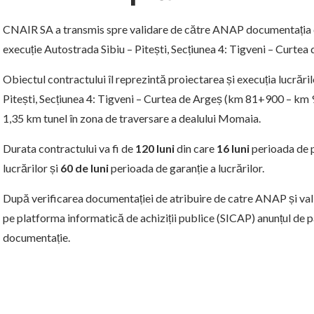
CNAIR SA a transmis spre validare de către ANAP documentația de
execuție Autostrada Sibiu – Pitești, Secțiunea 4: Tigveni – Curtea
Obiectul contractului îl reprezintă proiectarea și execuția lucrări
Pitești, Secțiunea 4: Tigveni – Curtea de Argeș (km 81+900 – km 
1,35 km tunel în zona de traversare a dealului Momaia.
Durata contractului va fi de
120 luni
din care
16 luni
perioada de 
lucrărilor și
60 de luni
perioada de garanție a lucrărilor.
După verificarea documentației de atribuire de catre ANAP și va
pe platforma informatică de achiziții publice (SICAP) anunțul de 
documentație.