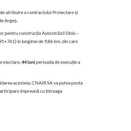
 atribuire a contractului Proiectare și
 de Argeș.
lor pentru construcția Autostrăzii Sibiu –
91+761) în lungime de 9,86 km, din care
proiectare,
44 luni
perioada de execuție a
lidarea acesteia, CNAIR SA va putea posta
participare împreună cu întreaga