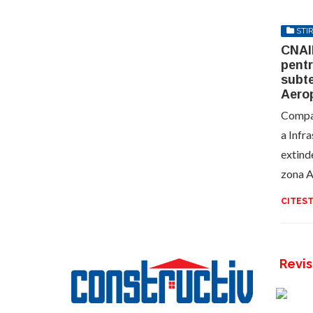
STIR
CNAIR
pentr
subt
Aerop
Compan
a Infr
extinde
zona A
CITEST
Revis