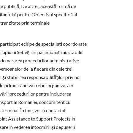
ate publică. De altfel, această formă de
itantului pentru Obiectivul specific 2.4
tranzitate prin terminale
u participat echipe de specialiști coordonate
piului Sebeș, iar participanții au stabilit
: demararea procedurilor administrative
rsoanelor de la fiecare din cele trei
și stabilirea responsabilităților privind
. În primul rând va trebui organizată o
ivării procedurilor pentru includerea
ansport al României, concomitent cu
erminal. În fine, vor fi contactați
Joint Assistance to Support Projects in
are în vederea întocmirii și depunerii