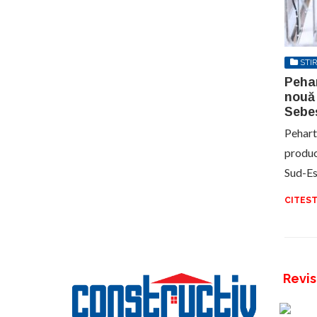
STIR
Peha
nouă 
Sebe
Pehart
produc
Sud-Es
CITEST
Revis