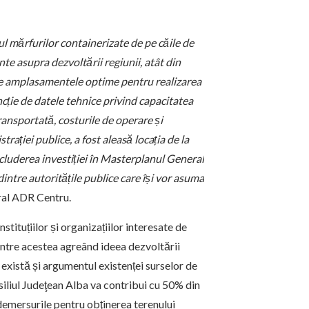
l mărfurilor containerizate de pe căile de
nte asupra dezvoltării regiunii, atât din
re amplasamentele optime pentru realizarea
uncție de datele tehnice privind capacitatea
ransportată, costurile de operare și
trației publice, a fost aleasă locația de la
luderea investiției în Masterplanul General
ntre autoritățile publice care își vor asuma
eral ADR Centru.
nstituțiilor și organizațiilor interesate de
intre acestea agreând ideea dezvoltării
 există și argumentul existenței surselor de
siliul Judeţean Alba va contribui cu 50% din
 demersurile pentru obţinerea terenului