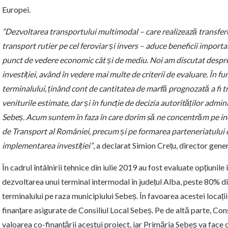
Europei.
”Dezvoltarea transportului multimodal – care realizează transferu
transport rutier pe cel feroviar și invers – aduce beneficii importa
punct de vedere economic cât și de mediu. Noi am discutat desp
investiției, având în vedere mai multe de criterii de evaluare. În f
terminalului, ținând cont de cantitatea de marfă prognozată a fi t
veniturile estimate, dar și în funcție de decizia autorităților adminis
Sebeș. Acum suntem în faza în care dorim să ne concentrăm pe inc
de Transport al României, precum și pe formarea parteneriatului di
implementarea investiției”
, a declarat Simion Crețu, director gen
În cadrul întâlnirii tehnice din iulie 2019 au fost evaluate opțiunile i
dezvoltarea unui terminal intermodal în județul Alba, peste 80% d
terminalului pe raza municipiului Sebeș. În favoarea acestei locații
finanțare asigurate de Consiliul Local Sebeș. Pe de altă parte, Con
valoarea co-finanţării acestui proiect, iar Primăria Sebeş va face