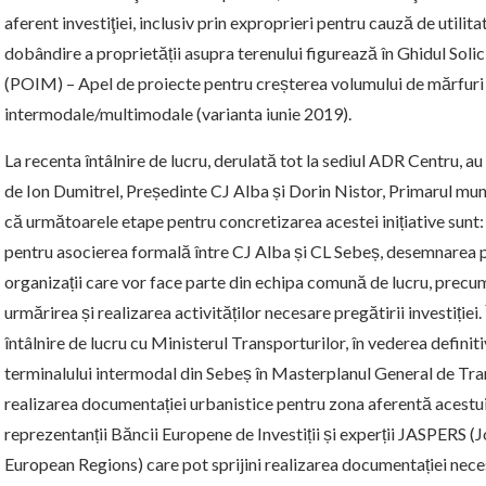
aferent investiţiei, inclusiv prin exproprieri pentru cauză de utilit
dobândire a proprietății asupra terenului figurează în Ghidul Solic
(POIM) – Apel de proiecte pentru creșterea volumului de mărfuri 
intermodale/multimodale (varianta iunie 2019).
La recenta întâlnire de lucru, derulată tot la sediul ADR Centru, a
de Ion Dumitrel, Președinte CJ Alba și Dorin Nistor, Primarul munici
că următoarele etape pentru concretizarea acestei inițiative sunt
pentru asocierea formală între CJ Alba și CL Sebeș, desemnarea pe
organizații care vor face parte din echipa comună de lucru, precum 
urmărirea și realizarea activităților necesare pregătirii investiției
întâlnire de lucru cu Ministerul Transporturilor, în vederea definit
terminalului intermodal din Sebeș în Masterplanul General de Tr
realizarea documentației urbanistice pentru zona aferentă acestui t
reprezentanții Băncii Europene de Investiții și experții JASPERS (
European Regions) care pot sprijini realizarea documentației neces