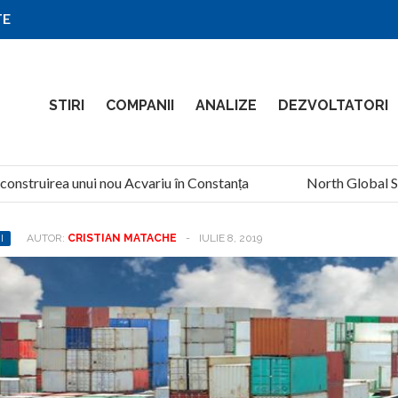
TE
STIRI
COMPANII
ANALIZE
DEZVOLTATORI
nstruirea unui nou Acvariu în Constanța
North Global Servic
I
AUTOR:
CRISTIAN MATACHE
-
IULIE 8, 2019