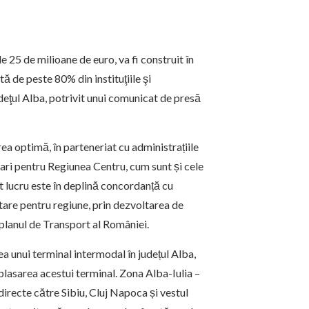
e 25 de milioane de euro, va fi construit în
ă de peste 80% din instituţiile şi
udeţul Alba, potrivit unui comunicat de presă
a optimă, în parteneriat cu administrațiile
 mari pentru Regiunea Centru, cum sunt și cele
t lucru este în deplină concordanță cu
itare pentru regiune, prin dezvoltarea de
planul de Transport al României.
a unui terminal intermodal în județul Alba,
mplasarea acestui terminal. Zona Alba-Iulia –
directe către Sibiu, Cluj Napoca și vestul