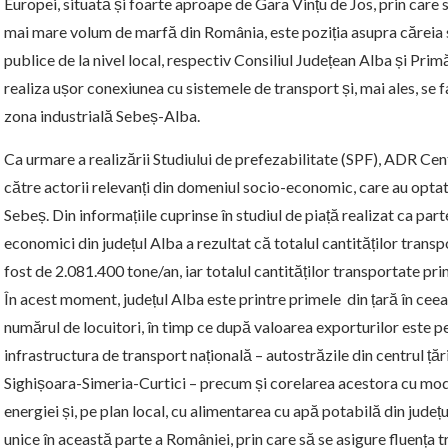
Europei, situată și foarte aproape de Gara Vințu de Jos, prin care s
mai mare volum de marfă din România, este poziția asupra căreia s
publice de la nivel local, respectiv Consiliul Județean Alba și Prim
realiza ușor conexiunea cu sistemele de transport și, mai ales, se fa
zona industrială Sebeș-Alba.
Ca urmare a realizării Studiului de prefezabilitate (SPF), ADR Cen
către actorii relevanți din domeniul socio-economic, care au optat
Sebeș. Din informațiile cuprinse în studiul de piață realizat ca parte
economici din județul Alba a rezultat că totalul cantităților transpo
fost de 2.081.400 tone/an, iar totalul cantităților transportate pr
În acest moment, județul Alba este printre primele din țară în cee
numărul de locuitori, în timp ce după valoarea exporturilor este pe 
infrastructura de transport națională – autostrăzile din centrul țări
Sighișoara-Simeria-Curtici – precum și corelarea acestora cu mod
energiei și, pe plan local, cu alimentarea cu apă potabilă din județ
unice în această parte a României, prin care să se asigure fluența 