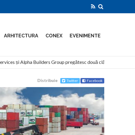
ARHITECTURA
CONEX
EVENIMENTE
es și Alpha Builders Group pregătesc două clădiri de 14 etaje pe m
Distribuie
Twitter
Facebook