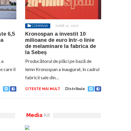
COMPANII
IUNIE 12, 2017
te 6,5
Kronospan a investit 10
ea
milioane de euro într-o linie
de melaminare la fabrica de
la Sebeș
 a
Producătorul de plăci pe bază de
e care îl
lemn Kronospan a inaugurat, în cadrul
fabricii sale din…
Distribuie
CITESTE MAI MULT
Media
Kit