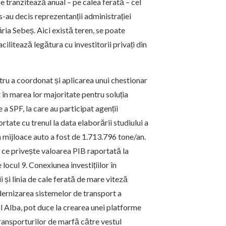
e tranzitează anual – pe calea ferată – cel
-au decis reprezentanții administrației
ăria Sebeș. Aici există teren, se poate
cilitează legătura cu investitorii privați din
tru a coordonat și aplicarea unui chestionar
 în marea lor majoritate pentru soluția
 a SPF, la care au participat agenții
rtate cu trenul la data elaborării studiului a
in mijloace auto a fost de 1.713.796 tone/an.
a ce privește valoarea PIB raportată la
locul 9. Conexiunea investițiilor în
i și linia de cale ferată de mare viteză
ernizarea sistemelor de transport a
ul Alba, pot duce la crearea unei platforme
transporturilor de marfă către vestul