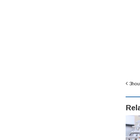
3hous
Rel