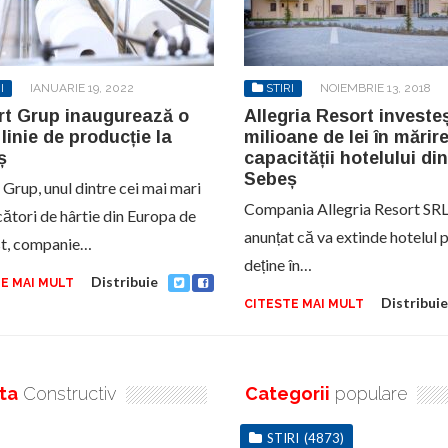
I
IANUARIE 19, 2022
STIRI
NOIEMBRIE 13, 2018
rt Grup inaugurează o
Allegria Resort investeș
linie de producție la
milioane de lei în mărir
ș
capacității hotelului din
Sebeș
 Grup, unul dintre cei mai mari
Compania Allegria Resort SRL
ători de hârtie din Europa de
anunțat că va extinde hotelul p
t, companie…
deține în…
Distribuie
E MAI MULT
Distribuie
CITESTE MAI MULT
ta
Constructiv
Categorii
populare
STIRI
(4873)