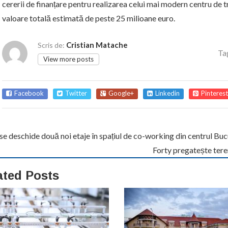
cererii de finanțare pentru realizarea celui mai modern centru de t
valoare totală estimată de peste 25 milioane euro.
Cristian Matache
Scris de:
Ta
View more posts
Facebook
Twitter
Google+
Linkedin
Pinterest
e deschide două noi etaje în spațiul de co-working din centrul Buc
Forty pregatește tere
ated Posts