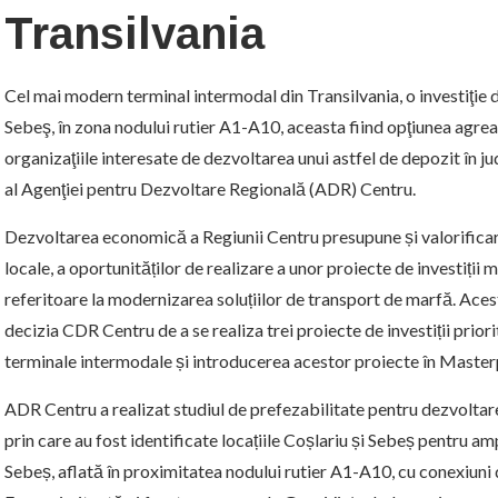
Transilvania
Cel mai modern terminal intermodal din Transilvania, o investiţie d
Sebeş, în zona nodului rutier A1-A10, aceasta fiind opţiunea agreat
organizaţiile interesate de dezvoltarea unui astfel de depozit în j
al Agenţiei pentru Dezvoltare Regională (ADR) Centru.
Dezvoltarea economică a Regiunii Centru presupune și valorificare
locale, a oportunităților de realizare a unor proiecte de investiții
referitoare la modernizarea soluțiilor de transport de marfă. Aces
decizia CDR Centru de a se realiza trei proiecte de investiții prior
terminale intermodale și introducerea acestor proiecte în Master
ADR Centru a realizat studiul de prefezabilitate pentru dezvoltare
prin care au fost identificate locațiile Coșlariu și Sebeș pentru a
Sebeș, aflată în proximitatea nodului rutier A1-A10, cu conexiuni 