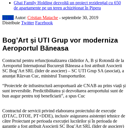
Ghai Family Holding dezvoltă un proiect rezidențial cu 650
de apartamente pe un teren achiziționat în Pipera
STIRI
Autor:
Cristian Matache
-
septembrie 30, 2019
Distribuie
Twitter
Facebook
Bog’Art și UTI Grup vor moderniza
Aeroportul Băneasa
Contractul pentru refuncționalizarea clădirilor A, B și Rotondă de la
Aeroportul Internațional București Băneasa a fost atri
buit Asocierii
SC Bog’Art SRL (lider de asociere) – SC UTI Grup SA (asociat), a
anunțat Răzvan Cuc, ministrul Transporturilor.
“Proiectele de infrastructură aeroportuară ale CNAB au prins viață și
sunt ireversibile. Predictibilitatea și dezvoltarea aeroportului sunt de
bun augur pentru toți beneficiarii”, a spus Cuc
Contractul de servicii privind elaborarea proiectului de execuție
(DTAC, DTOE, PT+DDE), inclusiv asigurarea asistenței tehnice de
către Proiectant pe perioada execuției lucrărilor și în perioada de
garanție a fost atribuit Asocierii SC Bog’Art SRL (lider de asociere)