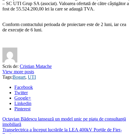
– SC UTI Grup SA (asociat). Valoarea ofertată de către câștigător a
fost de 55.524.200,00 lei la care se adaugă TVA.
Conform contractului perioada de proiectare este de 2 luni, iar cea
de execuție de 6 luni.
Scris de:
Cristian Matache
View more posts
Tags:
Bogart
,
UTI
Facebook
Twitter
Google+
Linkedin
Pinterest
Octavian Bădescu lansează un model unic pe piața de consultanță
imobiliară
Transelectrica a început lucrările la LEA 400kV Porțile de Fier-