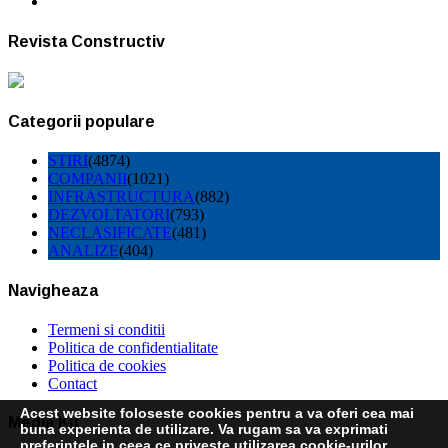
Revista Constructiv
Categorii populare
STIRI
(4874)
COMPANII
(1021)
INFRASTRUCTURA
(882)
DEZVOLTATORI
(793)
NECLASIFICATE
(481)
ANALIZE
(404)
Navigheaza
Termeni si conditii
Politica de confidentialitate
Politica de cookies
Contact
Acest website foloseste cookies pentru a va oferi cea mai
Media Kit
buna experienta de utilizare. Va rugam sa va exprimati
preferintele in ceea ce priveste utilizarea cookie-urilor.