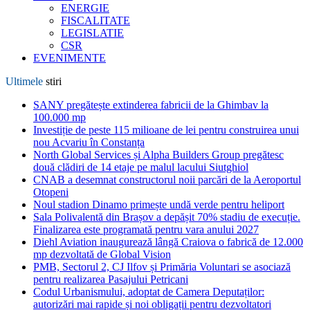
ENERGIE
FISCALITATE
LEGISLATIE
CSR
EVENIMENTE
Ultimele
stiri
SANY pregătește extinderea fabricii de la Ghimbav la
100.000 mp
Investiție de peste 115 milioane de lei pentru construirea unui
nou Acvariu în Constanța
North Global Services și Alpha Builders Group pregătesc
două clădiri de 14 etaje pe malul lacului Siutghiol
CNAB a desemnat constructorul noii parcări de la Aeroportul
Otopeni
Noul stadion Dinamo primește undă verde pentru heliport
Sala Polivalentă din Brașov a depășit 70% stadiu de execuție.
Finalizarea este programată pentru vara anului 2027
Diehl Aviation inaugurează lângă Craiova o fabrică de 12.000
mp dezvoltată de Global Vision
PMB, Sectorul 2, CJ Ilfov și Primăria Voluntari se asociază
pentru realizarea Pasajului Petricani
Codul Urbanismului, adoptat de Camera Deputaților:
autorizări mai rapide și noi obligații pentru dezvoltatori