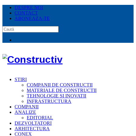
DESPRE NOI
CONTACT
ABONEAZA-TE
STIRI
COMPANII DE CONSTRUCTII
MATERIALE DE CONSTRUCTII
TEHNOLOGIE SI INOVATII
INFRASTRUCTURA
COMPANII
ANALIZE
EDITORIAL
DEZVOLTATORI
ARHITECTURA
CONEX