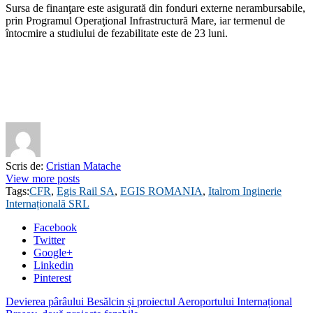
Sursa de finanţare este asigurată din fonduri externe nerambursabile,
prin Programul Operaţional Infrastructură Mare, iar termenul de
întocmire a studiului de fezabilitate este de 23 luni.
Scris de:
Cristian Matache
View more posts
Tags:
CFR
,
Egis Rail SA
,
EGIS ROMANIA
,
Italrom Inginerie
Internațională SRL
Facebook
Twitter
Google+
Linkedin
Pinterest
Devierea pârâului Besălcin și proiectul Aeroportului Internațional