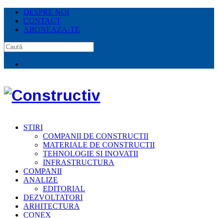
DESPRE NOI
CONTACT
ABONEAZA-TE
STIRI
COMPANII DE CONSTRUCTII
MATERIALE DE CONSTRUCTII
TEHNOLOGIE SI INOVATII
INFRASTRUCTURA
COMPANII
ANALIZE
EDITORIAL
DEZVOLTATORI
ARHITECTURA
CONEX