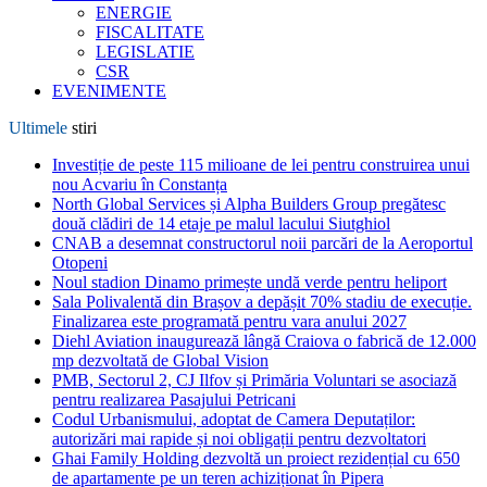
ENERGIE
FISCALITATE
LEGISLATIE
CSR
EVENIMENTE
Ultimele
stiri
Investiție de peste 115 milioane de lei pentru construirea unui
nou Acvariu în Constanța
North Global Services și Alpha Builders Group pregătesc
două clădiri de 14 etaje pe malul lacului Siutghiol
CNAB a desemnat constructorul noii parcări de la Aeroportul
Otopeni
Noul stadion Dinamo primește undă verde pentru heliport
Sala Polivalentă din Brașov a depășit 70% stadiu de execuție.
Finalizarea este programată pentru vara anului 2027
Diehl Aviation inaugurează lângă Craiova o fabrică de 12.000
mp dezvoltată de Global Vision
PMB, Sectorul 2, CJ Ilfov și Primăria Voluntari se asociază
pentru realizarea Pasajului Petricani
Codul Urbanismului, adoptat de Camera Deputaților:
autorizări mai rapide și noi obligații pentru dezvoltatori
Ghai Family Holding dezvoltă un proiect rezidențial cu 650
de apartamente pe un teren achiziționat în Pipera