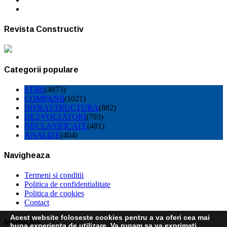
Revista Constructiv
Categorii populare
STIRI
(4873)
COMPANII
(1021)
INFRASTRUCTURA
(882)
DEZVOLTATORI
(793)
NECLASIFICATE
(481)
ANALIZE
(404)
Navigheaza
Termeni si conditii
Politica de confidentialitate
Politica de cookies
Contact
Acest website foloseste cookies pentru a va oferi cea mai
Media Kit
buna experienta de utilizare. Va rugam sa va exprimati