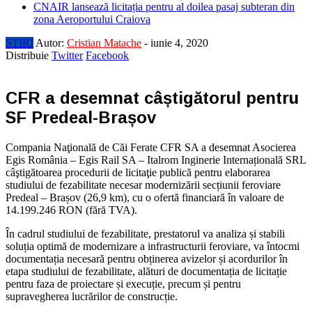
CNAIR lansează licitația pentru al doilea pasaj subteran din
zona Aeroportului Craiova
STIRI
Autor:
Cristian Matache
-
iunie 4, 2020
Distribuie
Twitter
Facebook
CFR a desemnat câștigătorul pentru
SF Predeal-Brașov
Compania Naţională de Căi Ferate CFR SA a desemnat Asocierea
Egis România – Egis Rail SA – Italrom Inginerie Internațională SRL
câştigătoarea procedurii de licitaţie publică pentru elaborarea
studiului de fezabilitate necesar modernizării secțiunii feroviare
Predeal – Brașov (26,9 km), cu o ofertă financiară în valoare de
14.199.246 RON (fără TVA).
În cadrul studiului de fezabilitate, prestatorul va analiza și stabili
soluția optimă de modernizare a infrastructurii feroviare, va întocmi
documentația necesară pentru obținerea avizelor și acordurilor în
etapa studiului de fezabilitate, alături de documentația de licitație
pentru faza de proiectare și execuție, precum și pentru
supravegherea lucrărilor de construcție.