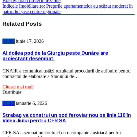
Brașov, două proiecte fezabile
Indicele Imobiliare.ro: Prețurile apartamentelor au scăzut moderat în
patru din șase centre regionale
Related Posts
STIRI
iunie 17, 2026
Al doilea pod de la Giurgiu peste Dunăre are
proiectant desemnat.
CNAIR a comunicat astăzi rezultatul procedurii de atribuire pentru
contractul de elaborare a Studiului de…
Citeste mai mult
Distribuie
STIRI
ianuarie 6, 2026
Strabag va construi un pod feroviar nou pe linia 116 în
Valea Jiului pentru CFR SA
CFR SA a semnat un contract cu o companie austriacă pentru