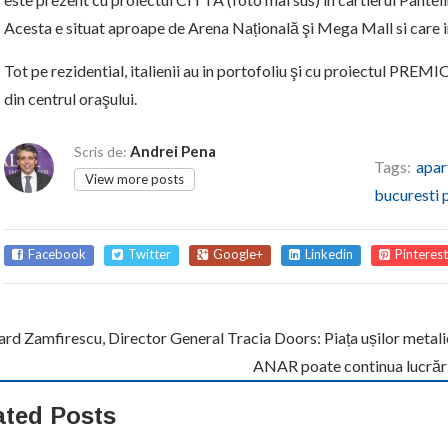
Acesta e situat aproape de Arena Națională şi Mega Mall si care
Tot pe rezidential, italienii au in portofoliu şi cu proiectul PRE
din centrul oraşului.
Andrei Pena
Scris de:
Tags:
apar
View more posts
bucuresti 
Facebook
Twitter
Google+
Linkedin
Pinterest
rd Zamfirescu, Director General Tracia Doors: Piața ușilor metal
ANAR poate continua lucrări
ated Posts