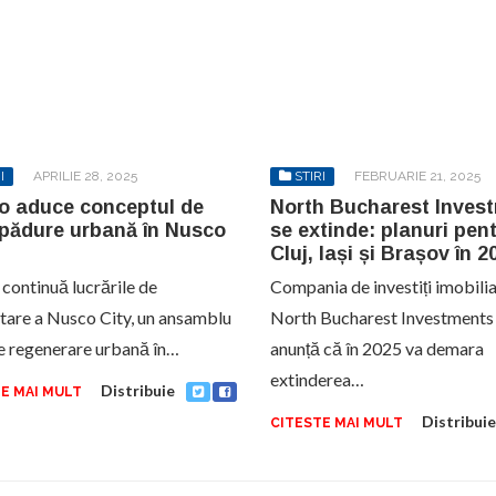
I
APRILIE 28, 2025
STIRI
FEBRUARIE 21, 2025
o aduce conceptul de
North Bucharest Inves
-pădure urbană în Nusco
se extinde: planuri pen
Cluj, Iași și Brașov în 2
continuă lucrările de
Compania de investiți imobili
tare a Nusco City, un ansamblu
North Bucharest Investments
e regenerare urbană în…
anunță că în 2025 va demara
extinderea…
Distribuie
E MAI MULT
Distribuie
CITESTE MAI MULT