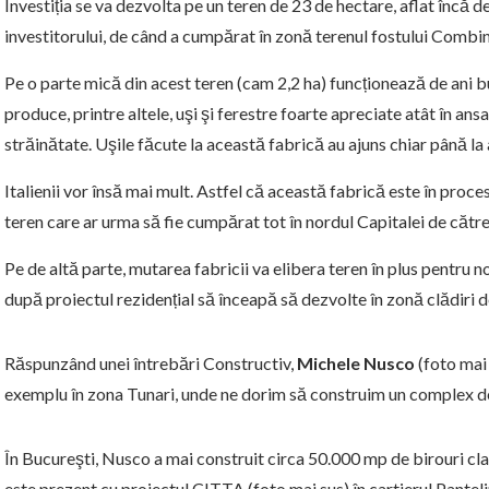
Investiția se va dezvolta pe un teren de 23 de hectare, aflat încă de
investitorului, de când a cumpărat în zonă terenul fostului Combin
Pe o parte mică din acest teren (cam 2,2 ha) funcționează de ani b
produce, printre altele, uşi şi ferestre foarte apreciate atât în a
străinătate. Uşile făcute la această fabrică au ajuns chiar până 
Italienii vor însă mai mult. Astfel că această fabrică este în proc
teren care ar urma să fie cumpărat tot în nordul Capitalei de către 
Pe de altă parte, mutarea fabricii va elibera teren în plus pentru n
după proiectul rezidențial să înceapă să dezvolte în zonă clădiri d
Răspunzând unei întrebări Constructiv,
Michele Nusco
(foto mai 
exemplu în zona Tunari, unde ne dorim să construim un complex de 
În Bucureşti, Nusco a mai construit circa 50.000 mp de birouri clasa
este prezent cu proiectul CITTA (foto mai sus) în cartierul Pantelim