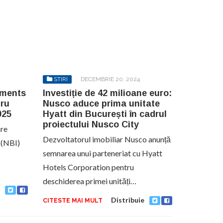
STIRI
DECEMBRIE 20, 2024
tments
Investiție de 42 milioane euro:
tru
Nusco aduce prima unitate
025
Hyatt din București în cadrul
proiectului Nusco City
are
Dezvoltatorul imobiliar Nusco anunță
 (NBI)
semnarea unui parteneriat cu Hyatt
Hotels Corporation pentru
deschiderea primei unități…
Distribuie
CITESTE MAI MULT