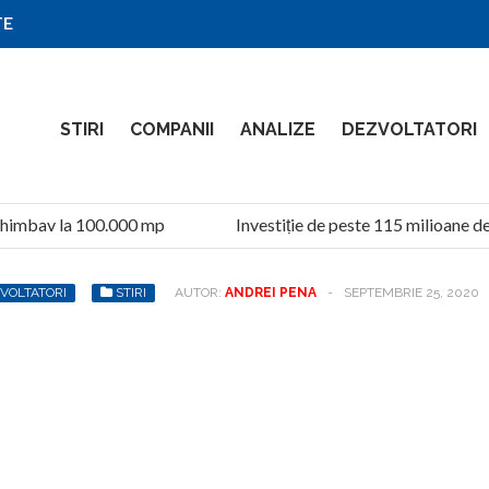
TE
STIRI
COMPANII
ANALIZE
DEZVOLTATORI
imbav la 100.000 mp
Investiție de peste 115 milioane de l
VOLTATORI
STIRI
AUTOR:
ANDREI PENA
-
SEPTEMBRIE 25, 2020