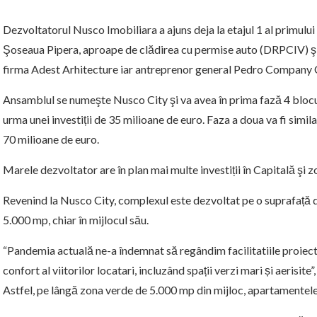
Dezvoltatorul Nusco Imobiliara a ajuns deja la etajul 1 al primului
Şoseaua Pipera, aproape de clădirea cu permise auto (DRPCIV) şi
firma Adest Arhitecture iar antreprenor general Pedro Company
Ansamblul se numeşte Nusco City şi va avea în prima fază 4 blocu
urma unei investiții de 35 milioane de euro. Faza a doua va fi similar
70 milioane de euro.
Marele dezvoltator are în plan mai multe investiții în Capitală şi 
Revenind la Nusco City, complexul este dezvoltat pe o suprafață d
5.000 mp, chiar în mijlocul său.
“Pandemia actuală ne-a îndemnat să regândim facilitatiile proiectu
confort al viitorilor locatari, incluzând spații verzi mari și aeris
Astfel, pe lângă zona verde de 5.000 mp din mijloc, apartamentele 