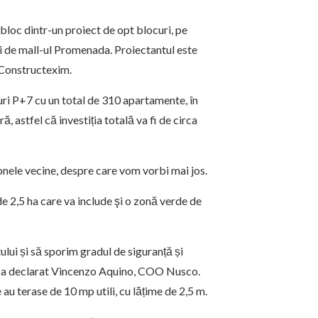
 bloc dintr-un proiect de opt blocuri, pe
 de mall-ul Promenada. Proiectantul este
 Constructexim.
ri P+7 cu un total de 310 apartamente, în
ă, astfel că investiția totală va fi de circa
zonele vecine, despre care vom vorbi mai jos.
e 2,5 ha care va include şi o zonă verde de
lui și să sporim gradul de siguranță și
ite”, a declarat Vincenzo Aquino, COO Nusco.
au terase de 10 mp utili, cu lățime de 2,5 m.