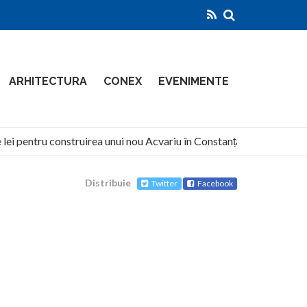
ARHITECTURA
CONEX
EVENIMENTE
ei pentru construirea unui nou Acvariu în Constanța
North G
Distribuie
Twitter
Facebook