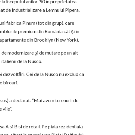
 la începutul anilor ’90 în proprietatea
at de Industrializare a Lemnului Pipera.
uni fabrica Pinum (tot din grup), care
nsamblurile premium din România cât şi în
la apartamente din Brooklyn (New York).
es de modernizare şi de mutare pe un alt
italienii de la Nusco.
oi dezvoltări. Cei de la Nusco nu exclud ca
e birouri.
sus) a declarat: “Mai avem terenuri, de
vile”.
 A și B și de retail. Pe piața rezidențială
on, situat în apropierea Pieței Delfinului.