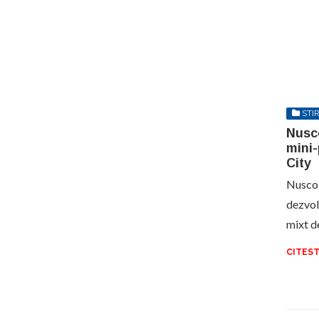
STIR
Nusc
mini
City
Nusco 
dezvol
mixt d
CITEST