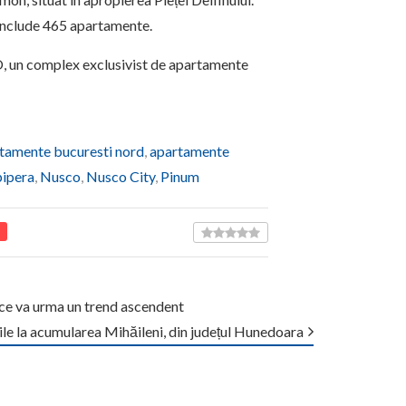
 include 465 apartamente.
MIO, un complex exclusivist de apartamente
tamente bucuresti nord
,
apartamente
pipera
,
Nusco
,
Nusco City
,
Pinum
ice va urma un trend ascendent
le la acumularea Mihăileni, din județul Hunedoara