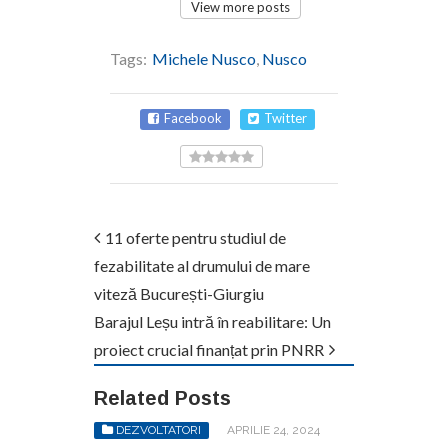
View more posts
Tags:
Michele Nusco
,
Nusco
Facebook
Twitter
11 oferte pentru studiul de
fezabilitate al drumului de mare
viteză București-Giurgiu
Barajul Leșu intră în reabilitare: Un
proiect crucial finanțat prin PNRR
Related Posts
DEZVOLTATORI
APRILIE 24, 2024