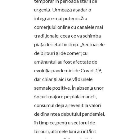
temporar în perioada stării de
urgență. Urmează așadar o
integrare mai puternică a
comerțului online cu canalele mai
tradiționale, ceea ce va schimba
piața de retail în timp. „Sectoarele
de birouri și de comerț cu
amănuntul au fost afectate de
evoluția pandemiei de Covid-19,
dar chiar și aici se văd unele
semnale pozitive. În absența unor
șocuri majore pe piața muncii,
consumul deja a revenit la valori
de dinaintea debutului pandemiei,
în timp ce, pentru sectorul de
birouri, ultimele luni au întărit