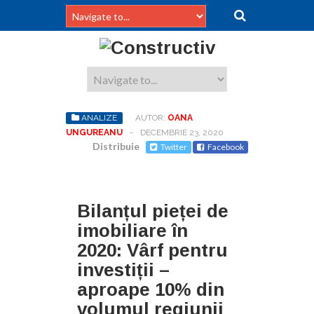
ANALIZE
AUTOR:
OANA
UNGUREANU
-
DECEMBRIE 23, 2020
Distribuie
Twitter
Facebook
Bilanțul pieței de
imobiliare în
2020: Vârf pentru
investiții –
aproape 10% din
volumul regiunii