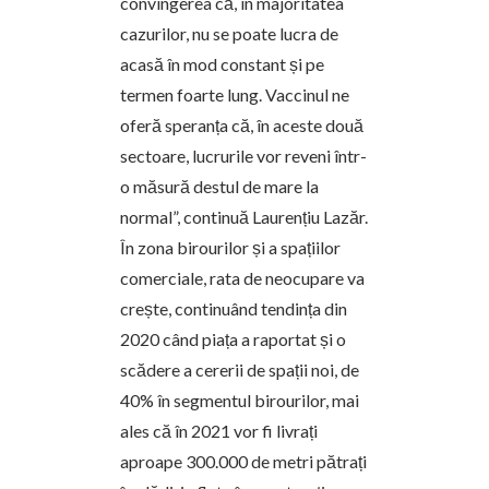
convingerea că, în majoritatea
cazurilor, nu se poate lucra de
acasă în mod constant și pe
termen foarte lung. Vaccinul ne
oferă speranța că, în aceste două
sectoare, lucrurile vor reveni într-
o măsură destul de mare la
normal”, continuă Laurențiu Lazăr.
În zona birourilor și a spațiilor
comerciale, rata de neocupare va
crește, continuând tendința din
2020 când piața a raportat și o
scădere a cererii de spații noi, de
40% în segmentul birourilor, mai
ales că în 2021 vor fi livrați
aproape 300.000 de metri pătrați