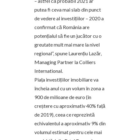
– astfel că probabil 2021 ar
putea fi ceva mai slab din punct
de vedere al investițiilor – 2020 a
confirmat că România are
potențialul să fie un jucător cu o
greutate mult mai mare la nivel
regional”, spune Laurențiu Lazăr,
Managing Partner la Colliers
International.
Piața investițiilor imobiliare va
încheia anul cu un volum în zona a
900 de milioane de euro (în
creștere cu aproximativ 40% față
de 2019), ceea ce reprezintă
echivalentul a aproximativ 9% din
volumul estimat pentru cele mai