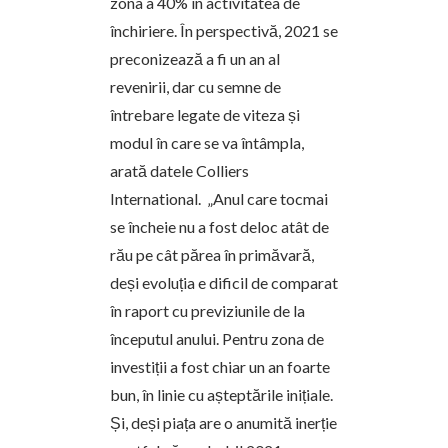
zona a 40% în activitatea de
închiriere. În perspectivă, 2021 se
preconizează a fi un an al
revenirii, dar cu semne de
întrebare legate de viteza și
modul în care se va întâmpla,
arată datele Colliers
International. „Anul care tocmai
se încheie nu a fost deloc atât de
rău pe cât părea în primăvară,
deși evoluția e dificil de comparat
în raport cu previziunile de la
începutul anului. Pentru zona de
investiții a fost chiar un an foarte
bun, în linie cu așteptările inițiale.
Și, deși piața are o anumită inerție