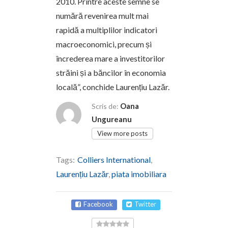
2010. Printre aceste semne se
numără revenirea mult mai
rapidă a multiplilor indicatori
macroeconomici, precum și
încrederea mare a investitorilor
străini și a băncilor în economia
locală”, conchide Laurențiu Lazăr.
Oana
Scris de:
Ungureanu
View more posts
Tags:
Colliers International
,
Laurențiu Lazăr
,
piata imobiliara
Facebook
Twitter