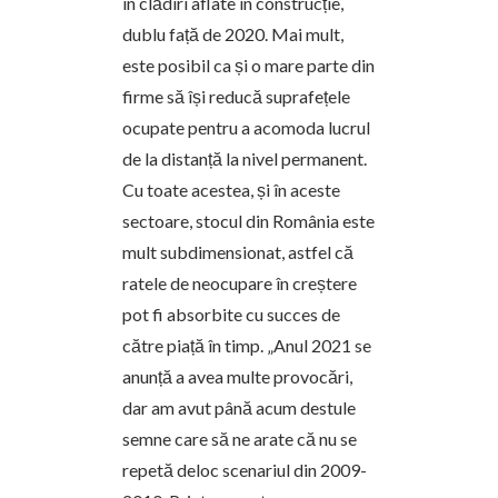
în clădiri aflate în construcție,
dublu față de 2020. Mai mult,
este posibil ca și o mare parte din
firme să își reducă suprafețele
ocupate pentru a acomoda lucrul
de la distanță la nivel permanent.
Cu toate acestea, și în aceste
sectoare, stocul din România este
mult subdimensionat, astfel că
ratele de neocupare în creștere
pot fi absorbite cu succes de
către piață în timp. „Anul 2021 se
anunță a avea multe provocări,
dar am avut până acum destule
semne care să ne arate că nu se
repetă deloc scenariul din 2009-