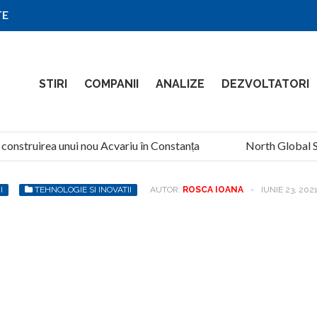
TE
STIRI
COMPANII
ANALIZE
DEZVOLTATORI
construirea unui nou Acvariu în Constanța
North Global Ser
I
TEHNOLOGIE SI INOVATII
AUTOR:
ROSCA IOANA
-
IUNIE 23, 202