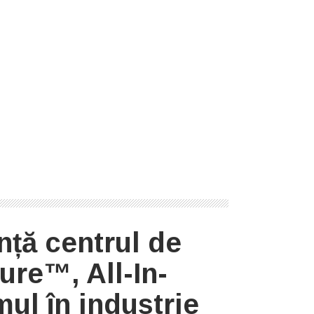
nță centrul de
re™, All-In-
mul în industrie