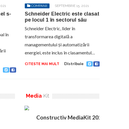
2021
COMPANII
SEPTEMBRIE 15, 2021
el s-
Schneider Electric este clasat
pe locul 1 în sectorul său
Schneider Electric, lider în
al în
transformarea digitală a
managementului și automatizării
rii
energiei, este inclus în clasamentul…
Distribuie
CITESTE MAI MULT
Media
Kit
Constructiv MediaKit 2020