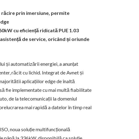
 răcire prin imersiune, permite
edge
60kW cu eficiență ridicată PUE 1.03
asistență de service, oricând și oriunde
ui și automatizării energiei, a anunțat
r, răcit cu lichid. Integrat de Avnet și
joritătii aplicațiilor edge de înaltă
să fie implementate cu mai multă fiabilitate
 auto, de la telecomunicații la domeniul
 prelucrarea mai rapidă a datelor în timp real
ISO, noua soluție multifuncțională
e până la 336kW, disponibilă ca soluție