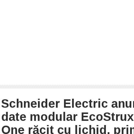
Schneider Electric anu
date modular EcoStruxu
One răcit cu lichid, pri