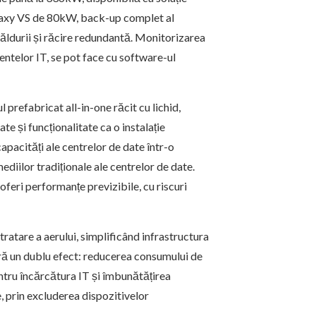
alaxy VS de 80kW, back-up complet al
căldurii și răcire redundantă. Monitorizarea
mentelor IT, se pot face cu software-ul
l prefabricat all-in-one răcit cu lichid,
ate și funcționalitate ca o instalație
capacități ale centrelor de date într-o
ediilor tradiționale ale centrelor de date.
oferi performanțe previzibile, cu riscuri
tratare a aerului, simplificând infrastructura
eră un dublu efect: reducerea consumului de
entru încărcătura IT și îmbunătățirea
re, prin excluderea dispozitivelor