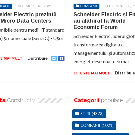
PANII
NOIEMBRIE 10, 2021
COMPANII
SEPTEMBRIE 29, 
ider Electric prezintă
Schneider Electric și En
 Micro Data Centers
au alăturat la World
Economic Forum
onibile pentru medii IT standard
Schneider Electric, liderul glob
S) și comerciale (Seria C) ⦁ Ușor
transformarea digitală a
managementului și automatiză
Distribuie
E MAI MULT
energiei, desemnat cea mai…
Distribuie
CITESTE MAI MULT
ta
Constructiv
Categorii
populare
STIRI
(4873)
COMPANII
(1021)