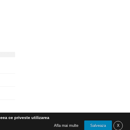
eea ce priveste utilizarea
Afla mai multe
Salveaza
X