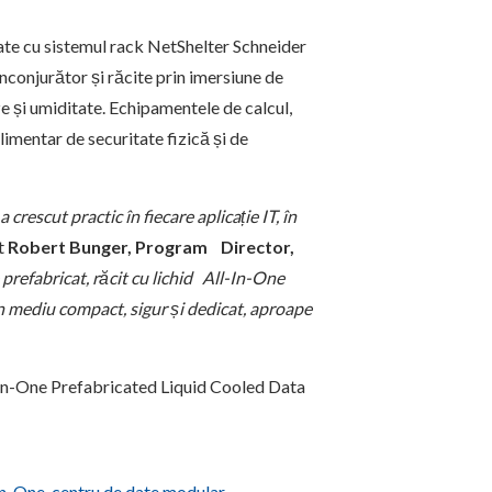
grate cu sistemul rack NetShelter Schneider
nconjurător și răcite prin imersiune de
e și umiditate. Echipamentele de calcul,
plimentar de securitate fizică și de
rescut practic în fiecare aplicație IT, în
at
Robert Bunger, Program Director,
prefabricat, răcit cu lichid All-In-One
 mediu compact, sigur și dedicat, aproape
l-In-One Prefabricated Liquid Cooled Data
In-One
,
centru de date modular
,