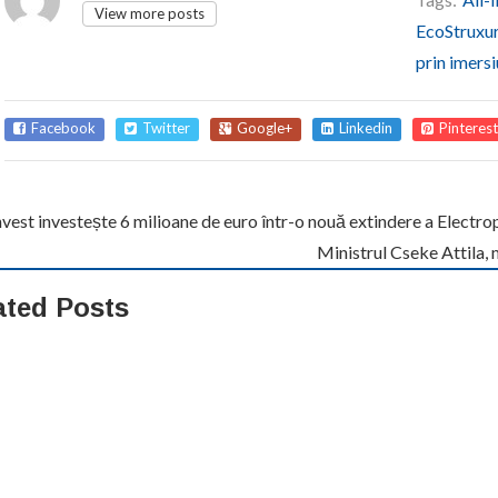
View more posts
EcoStruxu
prin imers
Facebook
Twitter
Google+
Linkedin
Pinterest
vest investește 6 milioane de euro într-o nouă extindere a Electr
Ministrul Cseke Attila, 
ated Posts