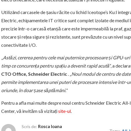
Utilizând carcasele de șasiu răcite cu lichid Iceotope’s Ku:l inte
Electric, echipamentele IT critice sunt complet izolate de mediul î
precizie într-o carcasă etanșă care este impermeabilă la praf, gaz
stocare și rețea sigure și rezistente, sunt prevăzute cu un nivel su
conectivitate I/O.
„
Astăzi, cererea pentru cele mai puternice procesoare și GPU-uri a c
timp ce concurența pentru spațiu a devenit rapid acută
”, a declar
CTO Office, Schneider Electric
. „
Noul modul de centru de date 
permite implementarea unei puteri de procesare intensive într-un
oriunde, în doar șase săptămâni.
”
Pentru a afla mai multe despre noul centru Schneider Electric Al
Center, vă invităm să vizitați
site-ul
.
Rosca Ioana
Scris de:
Tags:
All-