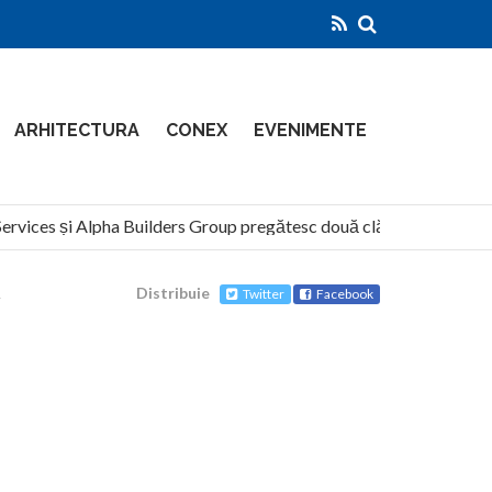
ARHITECTURA
CONEX
EVENIMENTE
vices și Alpha Builders Group pregătesc două clădiri de 14 etaje pe
Distribuie
Twitter
Facebook
1