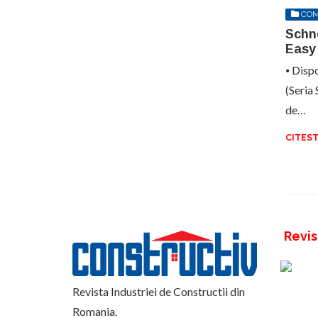
COM
Schne
Easy
⦁ Disp
(Seria 
de…
CITEST
Revis
Revista Industriei de Constructii din
Romania.