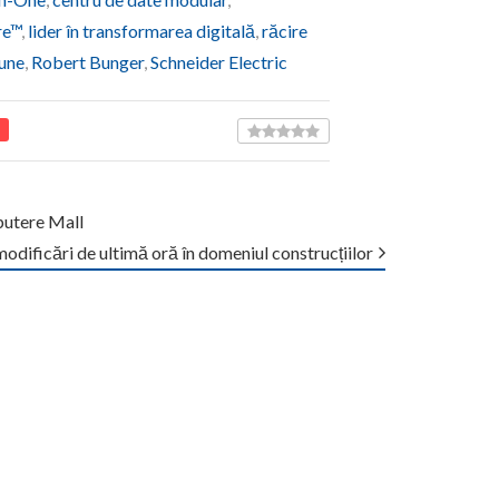
re™
,
lider în transformarea digitală
,
răcire
iune
,
Robert Bunger
,
Schneider Electric
oputere Mall
modificări de ultimă oră în domeniul construcțiilor