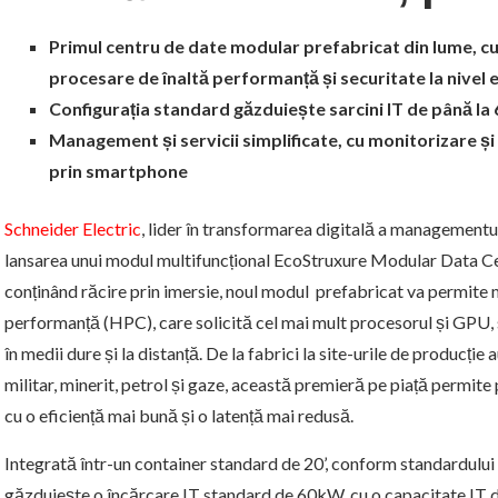
Primul centru de date modular prefabricat din lume, cu
procesare de înaltă performanță și securitate la nivel 
Configurația standard găzduiește sarcini IT de până la 
Management și servicii simplificate, cu monitorizare și 
prin smartphone
Schneider Electric
, lider în transformarea digitală a managementul
lansarea unui modul multifuncțional EcoStruxure Modular Data Cente
conținând răcire prin imersie, noul modul prefabricat va permite ma
performanță (HPC), care solicită cel mai mult procesorul și GPU, 
în medii dure și la distanță. De la fabrici la site-urile de producție
militar, minerit, petrol și gaze, această premieră pe piață permite
cu o eficiență mai bună și o latență mai redusă.
Integrată într-un container standard de 20’, conform standardului 
găzduiește o încărcare IT standard de 60kW, cu o capacitate IT d