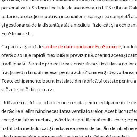
personalizată. Sistemul include, de asemenea, un UPS trifazat G
bateriei, protecție împotriva incendiilor, respingerea completă a 
și gestionarea de la distanță, atât a mediului fizic, cât și a echipa
EcoStruxure IT.
Ca parte a gamei de
centre de date modulare EcoStruxure
, modulu
oferă o soluție rapidă, flexibilă și previzibilă, oferind aceeași calit
tradițională. Permite proiectarea, construirea și instalarea noilor 
fracțiune din timpul necesar pentru achiziționarea și dezvoltarea m
Toate echipamentele sunt instalate din fabrică și testate pentru a 
scăzute, încă din prima zi.
Utilizarea răcirii cu lichid reduce cerința pentru echipamentele de 
de răcire și eliminând necesitatea ventilatoarelor. Acest lucru of
energie în infrastructură, având la dispoziție mai multă energie p
fiabilitatii mediului cat și reducerea nevoii de lucrări de întreține
electromecanice, care necesită actualizări și înlocuiri regulate.