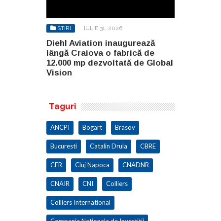
STIRI
IULIE 31, 2026
STIRI
AU
gurează
Diehl Aviation inaugurează
North Globa
rică de
lângă Craiova o fabrică de
Builders G
ă de Global
12.000 mp dezvoltată de Global
două clădir
Vision
malul lacul
Taguri
ANCPI
Bogart
Brasov
Bucuresti
Catalin Drula
CBRE
CFR
Cluj Napoca
CNADNR
CNAIR
CNI
Colliers
Colliers International
Compania Nationala de Investitii