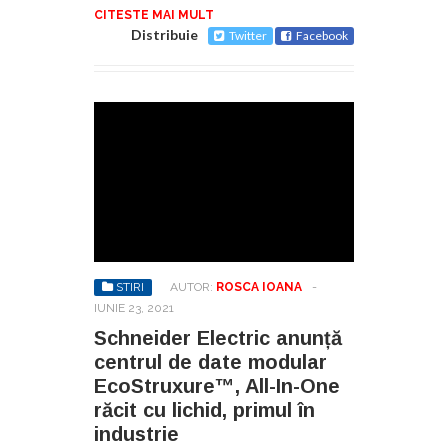
CITESTE MAI MULT
Distribuie
Twitter
Facebook
STIRI
AUTOR:
ROSCA IOANA
-
IUNIE 23, 2021
Schneider Electric anunță
centrul de date modular
EcoStruxure™, All-In-One
răcit cu lichid, primul în
industrie