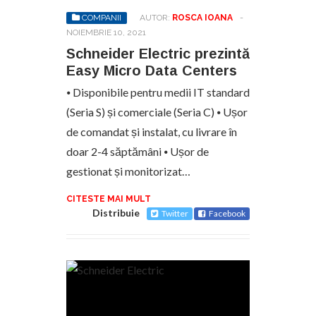
COMPANII
AUTOR:
ROSCA IOANA
-
NOIEMBRIE 10, 2021
Schneider Electric prezintă
Easy Micro Data Centers
⦁ Disponibile pentru medii IT standard
(Seria S) și comerciale (Seria C) ⦁ Ușor
de comandat și instalat, cu livrare în
doar 2-4 săptămâni ⦁ Ușor de
gestionat și monitorizat…
CITESTE MAI MULT
Distribuie
Twitter
Facebook