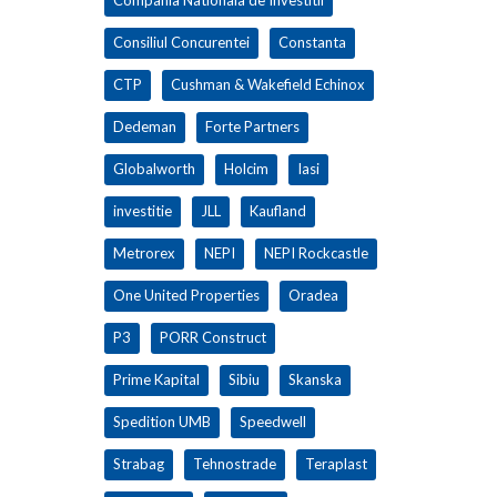
Consiliul Concurentei
Constanta
CTP
Cushman & Wakefield Echinox
Dedeman
Forte Partners
Globalworth
Holcim
Iasi
investitie
JLL
Kaufland
Metrorex
NEPI
NEPI Rockcastle
One United Properties
Oradea
P3
PORR Construct
Prime Kapital
Sibiu
Skanska
Spedition UMB
Speedwell
Strabag
Tehnostrade
Teraplast