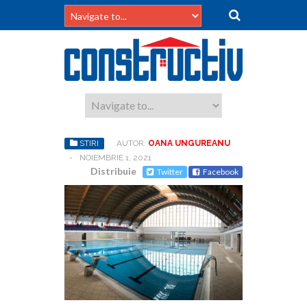
STIRI
AUTOR:
OANA UNGUREANU
-
NOIEMBRIE 1, 2021
Distribuie
Twitter
Facebook