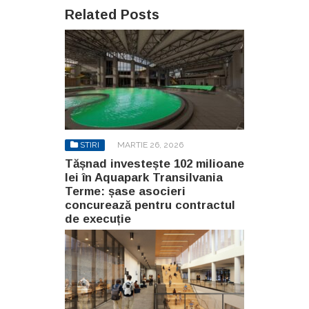
Related Posts
STIRI
MARTIE 26, 2026
Tășnad investește 102 milioane
lei în Aquapark Transilvania
Terme: șase asocieri
concurează pentru contractul
de execuție