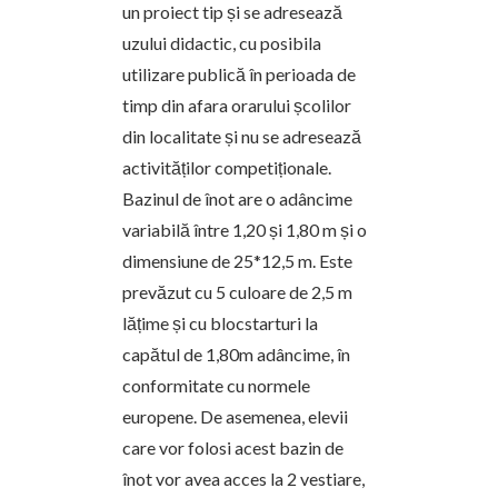
un proiect tip și se adresează
uzului didactic, cu posibila
utilizare publică în perioada de
timp din afara orarului școlilor
din localitate și nu se adresează
activităților competiționale.
Bazinul de înot are o adâncime
variabilă între 1,20 și 1,80 m și o
dimensiune de 25*12,5 m. Este
prevăzut cu 5 culoare de 2,5 m
lățime și cu blocstarturi la
capătul de 1,80m adâncime, în
conformitate cu normele
europene. De asemenea, elevii
care vor folosi acest bazin de
înot vor avea acces la 2 vestiare,