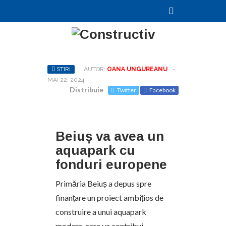
STIRI
AUTOR:
OANA UNGUREANU
-
MAI 22, 2024
Distribuie
Twitter
Facebook
Beiuș va avea un
aquapark cu
fonduri europene
Primăria Beiuș a depus spre
finanțare un proiect ambițios de
construire a unui aquapark
modern, care va contribui