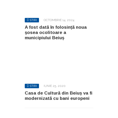
STIRI
OCTOMBRIE 14, 2024
A fost dată în folosință noua
șosea ocolitoare a
municipiului Beiuș
STIRI
IUNIE 25, 2020
Casa de Cultură din Beiuș va fi
modernizată cu bani europeni