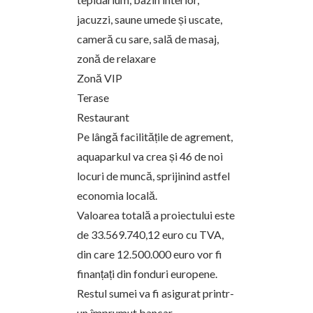
jacuzzi, saune umede și uscate,
cameră cu sare, sală de masaj,
zonă de relaxare
Zonă VIP
Terase
Restaurant
Pe lângă facilitățile de agrement,
aquaparkul va crea și 46 de noi
locuri de muncă
, sprijinind astfel
economia locală.
Valoarea totală a proiectului este
de 33.569.740,12 euro cu TVA
,
din care 12.500.000 euro vor fi
finanțați din fonduri europene.
Restul sumei va fi asigurat printr-
un împrumut bancar.