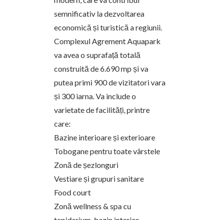
semnificativ la dezvoltarea
economică și turistică a regiunii.
Complexul Agrement Aquapark
va avea o suprafață totală
construită de 6.690 mp și va
putea primi 900 de vizitatori vara
și 300 iarna. Va include o
varietate de facilități, printre
care:
Bazine interioare și exterioare
Tobogane pentru toate vârstele
Zonă de șezlonguri
Vestiare și grupuri sanitare
Food court
Zonă wellness & spa cu
tepidarium, bazin interior,