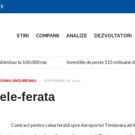
TE
STIRI
COMPANII
ANALIZE
DEZVOLTATORI
Ghimbav la 100.000 mp
Investiție de peste 115 milioane de
OANA UNGUREANU
-
SEPTEMBRIE 18, 2024
ele-ferata
Contract pentru calea ferată spre Aeroportul Timișoara atri