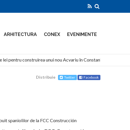
ARHITECTURA
CONEX
EVENIMENTE
 lei pentru construirea unui nou Acvariu în Constanța
North
Distribuie
Twitter
Facebook
buit spaniolilor de la FCC Construcción