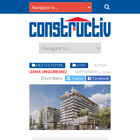
DEZVOLTATORI
STIRI
AUTOR:
OANA UNGUREANU
-
SEPTEMBRIE 3, 2024
Distribuie
Twitter
Facebook