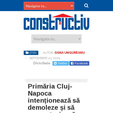
STIRI
AUTOR:
OANA UNGUREANU
-
SEPTEMBRIE 23, 2025
Distribuie
Twitter
Facebook
Primăria Cluj-
Napoca
intenționează să
demoleze și să