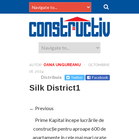
AUTOR:
OANA UNGUREANU
-
OCTOMBRIE
16, 2024
Distribuie
Twitter
Facebook
Silk District1
← Previous
Prime Kapital începe lucrările de
construcție pentru aproape 600 de
apartamente în cele mai mari orașe