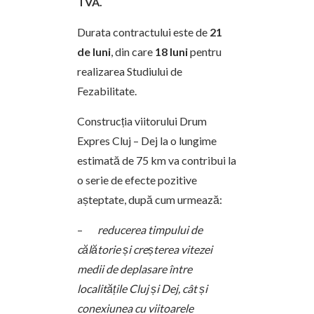
TVA.
Durata contractului este de
21
de luni
, din care
18 luni
pentru
realizarea Studiului de
Fezabilitate.
Construcția viitorului Drum
Expres Cluj – Dej la o lungime
estimată de 75 km va contribui la
o serie de efecte pozitive
așteptate, după cum urmează:
–
reducerea timpului de
călătorie și creșterea vitezei
medii de deplasare între
localitățile Cluj și Dej, cât și
conexiunea cu viitoarele