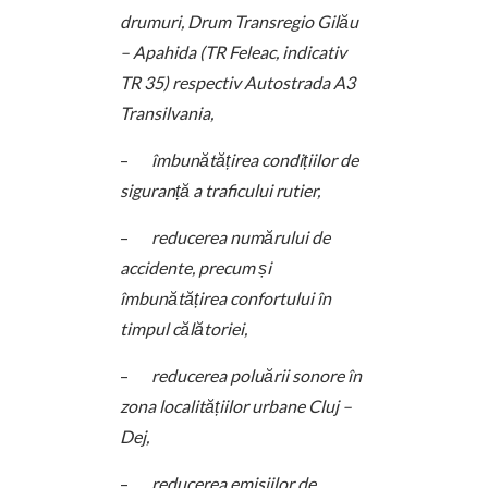
drumuri,
Drum Transregio Gilău
– Apahida (TR Feleac, indicativ
TR 35) respectiv Autostrada A3
Transilvania,
–
îmbunătățirea condițiilor de
siguranță a traficului rutier,
–
reducerea numărului de
accidente, precum și
îmbunătățirea confortului în
timpul călătoriei,
–
reducerea poluării sonore în
zona localitățiilor urbane Cluj –
Dej,
–
reducerea emisiilor de