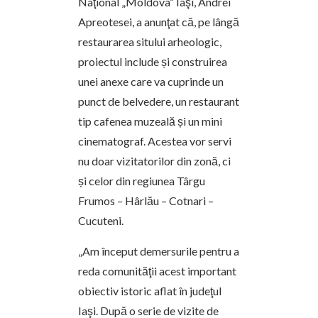
Naţional „Moldova” Iaşi, Andrei
Apreotesei, a anunţat că, pe lângă
restaurarea sitului arheologic,
proiectul include și construirea
unei anexe care va cuprinde un
punct de belvedere, un restaurant
tip cafenea muzeală și un mini
cinematograf. Acestea vor servi
nu doar vizitatorilor din zonă, ci
și celor din regiunea Târgu
Frumos – Hârlău – Cotnari –
Cucuteni.
„Am început demersurile pentru a
reda comunităţii acest important
obiectiv istoric aflat în judeţul
Iaşi. După o serie de vizite de