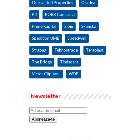
One United Properties
Oradea
P3
PORR Construct
Prime Kapital
Sibiu
Skanska
Spedition UMB
Speedwell
Strabag
Tehnostrade
Teraplast
The Bridge
Timisoara
Victor Căpitanu
WDP
Newsletter