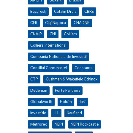
Bucuresti
Catalin Drula
CBRE
CFR
Cluj Napoca
CNADNR
CNAIR
CNI
Colliers
Colliers International
Compania Nationala de Investitii
Consiliul Concurentei
Constanta
CTP
Cushman & Wakefield Echinox
Dedeman
Forte Partners
Globalworth
Holcim
Iasi
investitie
JLL
Kaufland
Metrorex
NEPI
NEPI Rockcastle