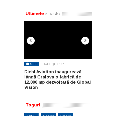
Ultimele
articole
STIRI
IULIE 31, 2026
STIRI
AU
gurează
Diehl Aviation inaugurează
North Globa
rică de
lângă Craiova o fabrică de
Builders G
ă de Global
12.000 mp dezvoltată de Global
două clădir
Vision
malul lacul
Taguri
ANCPI
Bogart
Brasov