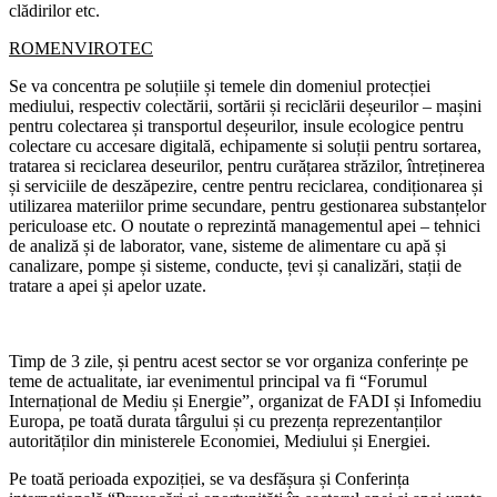
clădirilor etc.
ROMENVIROTEC
Se va concentra pe soluțiile și temele din domeniul protecției
mediului, respectiv colectării, sortării și reciclării deșeurilor – mașini
pentru colectarea și transportul deșeurilor, insule ecologice pentru
colectare cu accesare digitală, echipamente si soluții pentru sortarea,
tratarea si reciclarea deseurilor, pentru curățarea străzilor, întreținerea
și serviciile de deszăpezire, centre pentru reciclarea, condiționarea și
utilizarea materiilor prime secundare, pentru gestionarea substanțelor
periculoase etc. O noutate o reprezintă managementul apei – tehnici
de analiză și de laborator, vane, sisteme de alimentare cu apă și
canalizare, pompe și sisteme, conducte, țevi și canalizări, stații de
tratare a apei și apelor uzate.
Timp de 3 zile, și pentru acest sector se vor organiza conferințe pe
teme de actualitate, iar evenimentul principal va fi “Forumul
Internațional de Mediu și Energie”, organizat de FADI și Infomediu
Europa, pe toată durata târgului și cu prezența reprezentanților
autorităților din ministerele Economiei, Mediului și Energiei.
Pe toată perioada expoziției, se va desfășura și Conferința