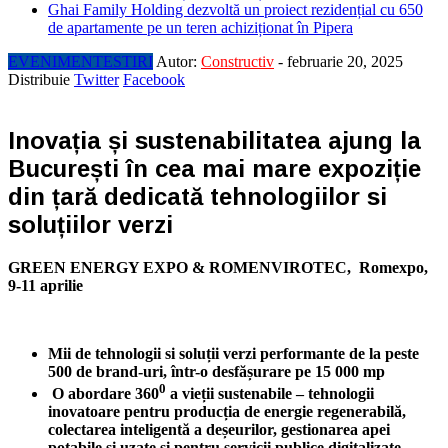
Ghai Family Holding dezvoltă un proiect rezidențial cu 650
de apartamente pe un teren achiziționat în Pipera
EVENIMENTE
STIRI
Autor:
Constructiv
-
februarie 20, 2025
Distribuie
Twitter
Facebook
Inovația și sustenabilitatea ajung la
București în cea mai mare expoziție
din țară dedicată tehnologiilor si
soluțiilor verzi
GREEN ENERGY EXPO & ROMENVIROTEC,
Romexpo,
9-11 aprilie
Mii de
tehnologii si soluții
verzi performante de la peste
500 de brand-uri, într-o desfășurare pe 15 000 mp
0
O abordare 360
a vieții sustenabile – tehnologii
inovatoare pentru producția de energie regenerabilă,
colectarea inteligentă a deșeurilor, gestionarea apei
potabile și uzate și pentru servicii publice digitalizate