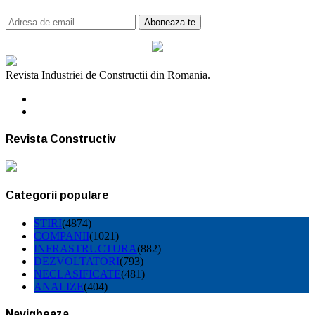
Revista Industriei de Constructii din Romania.
Revista Constructiv
Categorii populare
STIRI
(4874)
COMPANII
(1021)
INFRASTRUCTURA
(882)
DEZVOLTATORI
(793)
NECLASIFICATE
(481)
ANALIZE
(404)
Navigheaza