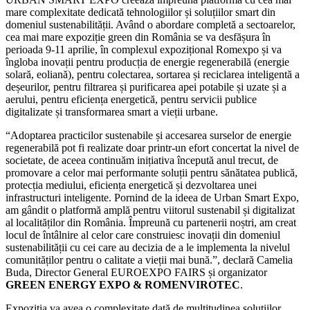
mare complexitate dedicată tehnologiilor și soluțiilor smart din
domeniul sustenabilității. Având o abordare completă a sectoarelor,
cea mai mare expoziție green din România se va desfășura în
perioada 9-11 aprilie, în complexul expozițional Romexpo și va
îngloba inovații pentru producția de energie regenerabilă (energie
solară, eoliană), pentru colectarea, sortarea și reciclarea inteligentă a
deșeurilor, pentru filtrarea și purificarea apei potabile și uzate și a
aerului, pentru eficiența energetică, pentru servicii publice
digitalizate și transformarea smart a vieții urbane.
“Adoptarea practicilor sustenabile și accesarea surselor de energie
regenerabilă pot fi realizate doar printr-un efort concertat la nivel de
societate, de aceea continuăm inițiativa începută anul trecut, de
promovare a celor mai performante soluții pentru sănătatea publică,
protecția mediului, eficiența energetică și dezvoltarea unei
infrastructuri inteligente. Pornind de la ideea de Urban Smart Expo,
am gândit o platformă amplă pentru viitorul sustenabil și digitalizat
al localităților din România. Împreună cu partenerii noștri, am creat
locul de întâlnire al celor care construiesc inovații din domeniul
sustenabilității cu cei care au decizia de a le implementa la nivelul
comunităților pentru o calitate a vieții mai bună.”, declară Camelia
Buda, Director General EUROEXPO FAIRS și organizator
GREEN ENERGY EXPO & ROMENVIROTEC
.
Expoziția va avea o complexitate dată de multitudinea soluțiilor