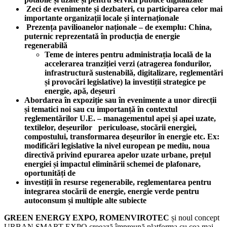
Zeci de evenimente și dezbateri, cu participarea celor mai
importante organizații locale și internaționale
Prezența pavilioanelor naționale – de exemplu: China,
puternic reprezentată în producția de energie
regenerabilă
Teme de interes pentru administrația locală de la
accelerarea tranziției verzi (atragerea fondurilor,
infrastructură sustenabilă, digitalizare, reglementări
și provocări legislative) la investiții strategice pe
energie, apă, deșeuri
Abordarea în expoziție sau în evenimente a unor direcții
și tematici noi sau cu importanță în contextul
reglementărilor U.E. – managementul apei și apei uzate,
textilelor, deșeurilor periculoase, stocării energiei,
compostului, transformarea deșeurilor în energie etc. Ex:
modificări legislative la nivel european pe mediu, noua
directivă privind epurarea apelor uzate urbane, prețul
energiei și impactul eliminării schemei de plafonare,
oportunități de
investiții în resurse regenerabile, reglementarea pentru
integrarea stocării de energie, energie verde pentru
autoconsum și multiple alte subiecte
GREEN ENERGY EXPO, ROMENVIROTEC
și noul concept
URBAN SMART EXPO creează împreună platforma cu cea mai