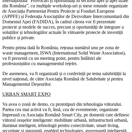
internațională “Provocări și oportunități în sectorul apei și apei uzate
din România”, cu multiple workshop-uri și mese rotunde organizate
de Asociația Parteneriat Pentru Proiecte și Fonduri Europene
(APPFE) și Federația Asociațiilor de Dezvoltare Intercomunitară din
Domeniul Apei (FADIDA), în cadrul cărora vor fi prezentate
proiecte și modele de succes, precum și oportunități de integrare a
soluțiilor și tehnologiilor actuale în viitoarele proiecte de investiții
publice și private.
Pentru prima dată în România, rețeaua numărul unu pe zona de
waste management, ISWA (International Solid Waste Association),
va fi prezentă cu un meeting point, pentru întâlniri ale
profesioniștilor cu managementul rețelei.
De asemenea, va fi organizată și o conferință pe tema salubrității la
nivel național, de către Asociația Română de Salubritate și pentru
Managementul Deșeurilor.
URBAN SMART EXPO
Va avea o zonă de demo, cu prototipuri din tehnologia viitorului.
Partea cea mai activă va fi, însă, cea de evenimente, organizate
împreună cu Asociația Română Smart City, pe domenii care definesc
viitorul orașelor inteligente: mobilitate urbană, infrastructură urbană,
iluminat inteligent, tehnologii pentru conectivitate, smart living,
securitate și siguranță, enabled technologies, guvernanță inteligentă,