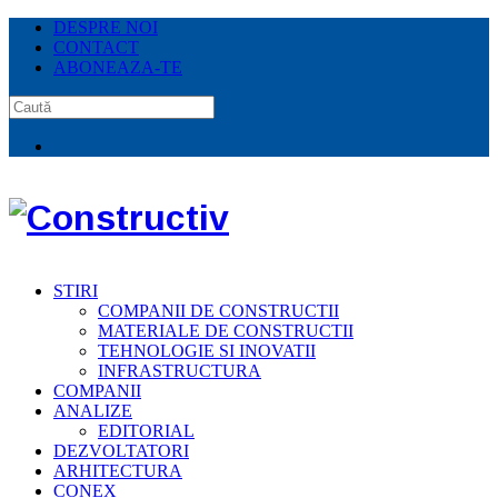
DESPRE NOI
CONTACT
ABONEAZA-TE
STIRI
COMPANII DE CONSTRUCTII
MATERIALE DE CONSTRUCTII
TEHNOLOGIE SI INOVATII
INFRASTRUCTURA
COMPANII
ANALIZE
EDITORIAL
DEZVOLTATORI
ARHITECTURA
CONEX