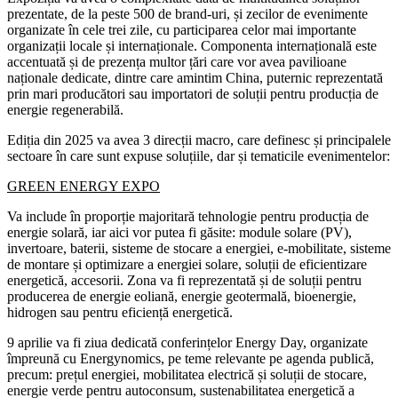
prezentate, de la peste 500 de brand-uri, și zecilor de evenimente
organizate în cele trei zile, cu participarea celor mai importante
organizații locale și internaționale. Componenta internațională este
accentuată și de prezența multor țări care vor avea pavilioane
naționale dedicate, dintre care amintim China, puternic reprezentată
prin mari producători sau importatori de soluții pentru producția de
energie regenerabilă.
Ediția din 2025 va avea 3 direcții macro, care definesc și principalele
sectoare în care sunt expuse soluțiile, dar și tematicile evenimentelor:
GREEN ENERGY EXPO
Va include în proporție majoritară tehnologie pentru producția de
energie solară, iar aici vor putea fi găsite: module solare (PV),
invertoare, baterii, sisteme de stocare a energiei, e-mobilitate, sisteme
de montare și optimizare a energiei solare, soluții de eficientizare
energetică, accesorii. Zona va fi reprezentată și de soluții pentru
producerea de energie eoliană, energie geotermală, bioenergie,
hidrogen sau pentru eficiență energetică.
9 aprilie va fi ziua dedicată conferințelor Energy Day, organizate
împreună cu Energynomics, pe teme relevante pe agenda publică,
precum: prețul energiei, mobilitatea electrică și soluții de stocare,
energie verde pentru autoconsum, sustenabilitatea energetică a