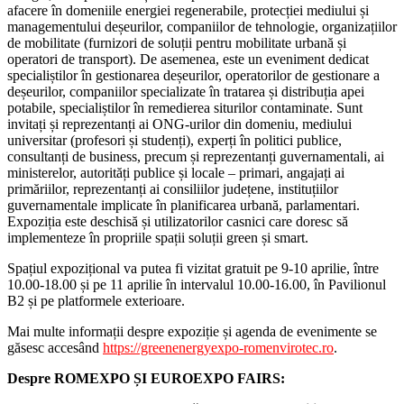
afacere în domeniile energiei regenerabile, protecției mediului și
managementului deșeurilor, companiilor de tehnologie, organizațiilor
de mobilitate (furnizori de soluții pentru mobilitate urbană și
operatori de transport). De asemenea, este un eveniment dedicat
specialiștilor în gestionarea deșeurilor, operatorilor de gestionare a
deșeurilor, companiilor specializate în tratarea și distribuția apei
potabile, specialiștilor în remedierea siturilor contaminate. Sunt
invitați și reprezentanți ai ONG-urilor din domeniu, mediului
universitar (profesori și studenți), experți în politici publice,
consultanți de business, precum și reprezentanți guvernamentali, ai
ministerelor, autorități publice și locale – primari, angajați ai
primăriilor, reprezentanți ai consiliilor județene, instituțiilor
guvernamentale implicate în planificarea urbană, parlamentari.
Expoziția este deschisă și utilizatorilor casnici care doresc să
implementeze în propriile spații soluții green și smart.
Spațiul expozițional va putea fi vizitat gratuit pe 9-10 aprilie, între
10.00-18.00 și pe 11 aprilie în intervalul 10.00-16.00, în Pavilionul
B2 și pe platformele exterioare.
Mai multe informații despre expoziție și agenda de evenimente se
găsesc accesând
https://greenenergyexpo-romenvirotec.ro
.
Despre ROMEXPO ȘI EUROEXPO FAIRS: