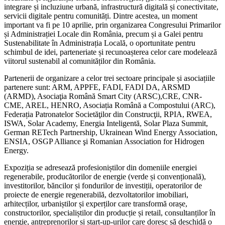
integrare și incluziune urbană, infrastructură digitală și conectivitate,
servicii digitale pentru comunități. Dintre acestea, un moment
important va fi pe 10 aprilie, prin organizarea Congresului Primarilor
și Administrației Locale din România, precum și a Galei pentru
Sustenabilitate în Administrația Locală, o oportunitate pentru
schimbul de idei, parteneriate și recunoașterea celor care modelează
viitorul sustenabil al comunităților din România.
Partenerii de organizare a celor trei sectoare principale și asociațiile
partenere sunt: ARM, APPFE, FADI, FADI DA, ARSMD
(ARMD), Asociaţia Română Smart City (ARSC),CRE, CNR-
CME, AREL, HENRO, Asociația Română a Compostului (ARC),
Federația Patronatelor Societăţilor din Construcţii, RPIA, RWEA,
ISWA, Solar Academy, Energia Inteligentă, Solar Plaza Summit,
German RETech Partnership, Ukrainean Wind Energy Association,
ENSIA, OSGP Alliance şi Romanian Association for Hidrogen
Energy.
Expoziția se adresează profesioniștilor din domeniile energiei
regenerabile, producătorilor de energie (verde și convențională),
investitorilor, băncilor și fondurilor de investiții, operatorilor de
proiecte de energie regenerabilă, dezvoltatorilor imobiliari,
arhitecților, urbaniștilor și experților care transformă orașe,
constructorilor, specialiștilor din producție și retail, consultanților în
energie, antreprenorilor și start-up-urilor care doresc să deschidă o