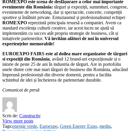
ROMEXPO este scena de desfășurare a celor mai importante
evenimente din România:
târguri și expoziții, summituri, congrese,
evenimente de networking, dar și spectacole, concerte, competiții
sportive și întâlniri private. Entuziasmul și profesionalismul echipei
ROMEXPO
reprezintă principala resursă a companiei. Avem ca
standard excelența culturii creative, iar acest lucru ne ajută să
implementăm cu succes atât propria strategie de business, cât și
initațivele partenerilor.
Vă invităm alături de noi în universul
experiențelor memorabile!
EUROEXPO FAIRS este al doilea mare organizator de târguri
si expoziții din România
, având 12 brand-uri expoziționale și o
istorie de peste 25 de ani în industria de târguri. Are in portofoliu
unele dintre cele mai mari târguri de business din România, aducând
împreună profesioniști din diverse domenii, pentru a facilita
schimbul de idei și încheierea de parteneriate durabile.
Comunicat de presă
Scris de:
Constructiv
View more posts
Tags:
energie verde
,
Euroexpo
,
Green Energy Expo
,
mediu
,