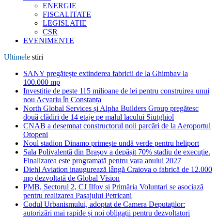
ENERGIE
FISCALITATE
LEGISLATIE
CSR
EVENIMENTE
Ultimele
stiri
SANY pregătește extinderea fabricii de la Ghimbav la
100.000 mp
Investiție de peste 115 milioane de lei pentru construirea unui
nou Acvariu în Constanța
North Global Services și Alpha Builders Group pregătesc
două clădiri de 14 etaje pe malul lacului Siutghiol
CNAB a desemnat constructorul noii parcări de la Aeroportul
Otopeni
Noul stadion Dinamo primește undă verde pentru heliport
Sala Polivalentă din Brașov a depășit 70% stadiu de execuție.
Finalizarea este programată pentru vara anului 2027
Diehl Aviation inaugurează lângă Craiova o fabrică de 12.000
mp dezvoltată de Global Vision
PMB, Sectorul 2, CJ Ilfov și Primăria Voluntari se asociază
pentru realizarea Pasajului Petricani
Codul Urbanismului, adoptat de Camera Deputaților:
autorizări mai rapide și noi obligații pentru dezvoltatori