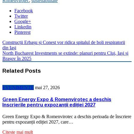
Romenvirotec
,
sustenabilitate
Facebook
Twitter
Google+
Linkedin
Pinterest
Construcții Erbașu și Conest vor ridica spitalul de boli respiratorii
din Iași
North Bucharest Investments se extinde: planuri pentru Cluj, Iași și
Brașov în 2025
Related Posts
EVENIMENTE
mai 27, 2026
Green Energy Expo & Romenvirotec a deschis
înscrierile pentru expozanții ediției 2027
Green Energy Expo & Romenvirotec a deschis perioada de înscriere
pentru expozanții ediției 2027, care…
Citeste mai mult