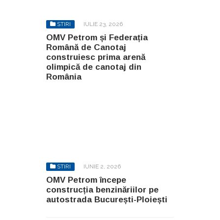
STIRI
IULIE 23, 2026
OMV Petrom și Federația
Română de Canotaj
construiesc prima arenă
olimpică de canotaj din
România
STIRI
IUNIE 2, 2026
OMV Petrom începe
construcția benzinăriilor pe
autostrada București-Ploiești