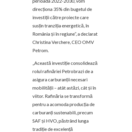
perioada 2022-2030, vom
direcționa 35% din bugetul de
investiții către proiecte care
susțin tranziția energetică, în
România și în regiune”,
a declarat
Christina Verchere, CEO OMV
Petrom.
„Această investiție consolidează
rolul rafinăriei Petrobrazi de a
asigura carburanții necesari
mobilității – atât astăzi, cât și în
viitor. Rafinăria se transformă
pentru a acomoda producția de
carburanți sustenabili, precum
SAF și HVO, păstrând lunga
tradiție de excelență