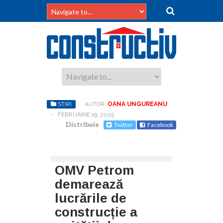
STIRI
AUTOR:
OANA UNGUREANU
-
FEBRUARIE 19, 2025
Distribuie
Twitter
Facebook
OMV Petrom
demarează
lucrările de
construcție a