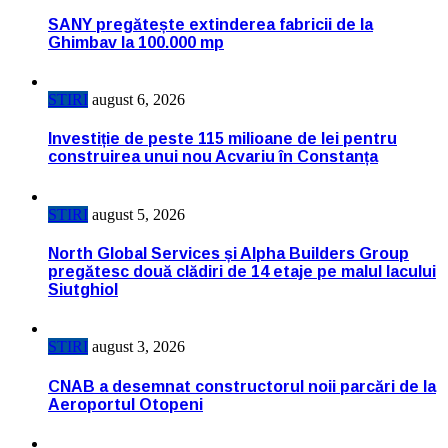
SANY pregătește extinderea fabricii de la
Ghimbav la 100.000 mp
STIRI
august 6, 2026
Investiție de peste 115 milioane de lei pentru
construirea unui nou Acvariu în Constanța
STIRI
august 5, 2026
North Global Services și Alpha Builders Group
pregătesc două clădiri de 14 etaje pe malul lacului
Siutghiol
STIRI
august 3, 2026
CNAB a desemnat constructorul noii parcări de la
Aeroportul Otopeni