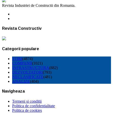
Revista Industriei de Constructii din Romania.
Revista Constructiv
Categorii populare
STIRI
(4874)
COMPANII
(1021)
INFRASTRUCTURA
(882)
DEZVOLTATORI
(793)
NECLASIFICATE
(481)
ANALIZE
(404)
Navigheaza
Termeni si conditii
Politica de confidentialitate
Politica de cookies