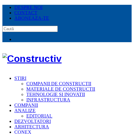
DESPRE NOI
CONTACT
ABONEAZA-TE
STIRI
COMPANII DE CONSTRUCTII
MATERIALE DE CONSTRUCTII
TEHNOLOGIE SI INOVATII
INFRASTRUCTURA
COMPANII
ANALIZE
EDITORIAL
DEZVOLTATORI
ARHITECTURA
CONEX