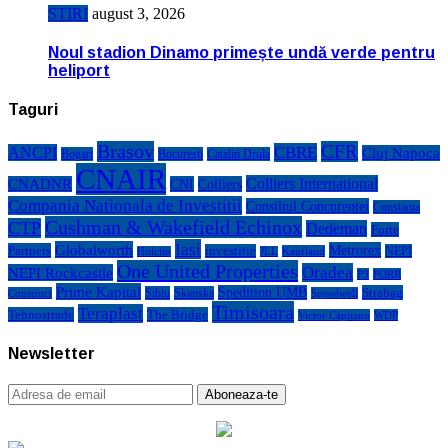
STIRI
august 3, 2026
Noul stadion Dinamo primește undă verde pentru
heliport
Taguri
Brasov
CFR
CBRE
ANCPI
Cluj Napoca
Bogart
Bucuresti
Catalin Drula
CNAIR
Colliers International
CNADNR
CNI
Colliers
Compania Nationala de Investitii
Consiliul Concurentei
Constanta
Cushman & Wakefield Echinox
CTP
Dedeman
Forte
Iasi
Globalworth
Metrorex
Partners
investitie
NEPI
Kaufland
Holcim
JLL
One United Properties
Oradea
NEPI Rockcastle
P3
PORR
Prime Kapital
Spedition UMB
Strabag
Sibiu
Skanska
Construct
Speedwell
Timisoara
Teraplast
Tehnostrade
The Bridge
Victor Căpitanu
WDP
Newsletter