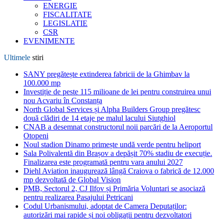
ENERGIE
FISCALITATE
LEGISLATIE
CSR
EVENIMENTE
Ultimele
stiri
SANY pregătește extinderea fabricii de la Ghimbav la
100.000 mp
Investiție de peste 115 milioane de lei pentru construirea unui
nou Acvariu în Constanța
North Global Services și Alpha Builders Group pregătesc
două clădiri de 14 etaje pe malul lacului Siutghiol
CNAB a desemnat constructorul noii parcări de la Aeroportul
Otopeni
Noul stadion Dinamo primește undă verde pentru heliport
Sala Polivalentă din Brașov a depășit 70% stadiu de execuție.
Finalizarea este programată pentru vara anului 2027
Diehl Aviation inaugurează lângă Craiova o fabrică de 12.000
mp dezvoltată de Global Vision
PMB, Sectorul 2, CJ Ilfov și Primăria Voluntari se asociază
pentru realizarea Pasajului Petricani
Codul Urbanismului, adoptat de Camera Deputaților:
autorizări mai rapide și noi obligații pentru dezvoltatori