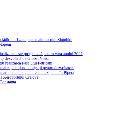
ădiri de 14 etaje pe malul lacului Siutghiol
Otopeni
inalizarea este programată pentru vara anului 2027
mp dezvoltată de Global Vision
ru realizarea Pasajului Petricani
ai rapide și noi obligații pentru dezvoltatori
partamente pe un teren achiziționat în Pipera
ona Aeroportului Craiova
 Constanța