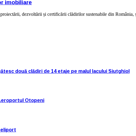
or imobiliare
oiectării, dezvoltării și certificării clădirilor sustenabile din România,
tesc două clădiri de 14 etaje pe malul lacului Siutghiol
Aeroportul Otopeni
eliport