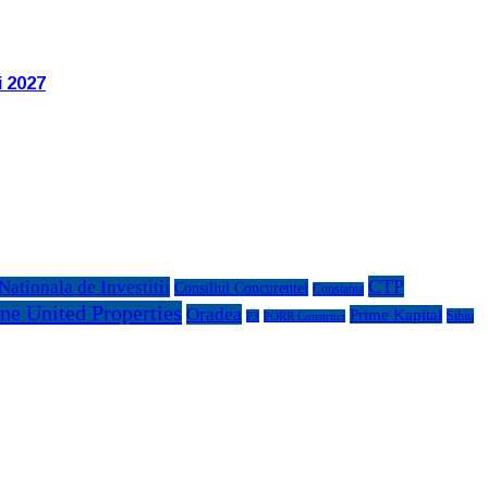
i 2027
CTP
ationala de Investitii
Consiliul Concurentei
Constanta
ne United Properties
Oradea
Prime Kapital
Sibiu
P3
PORR Construct