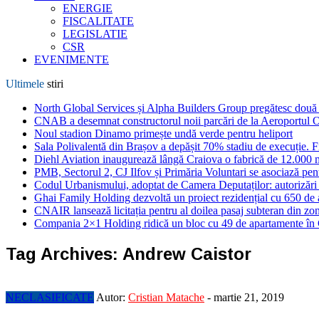
ENERGIE
FISCALITATE
LEGISLATIE
CSR
EVENIMENTE
Ultimele
stiri
North Global Services și Alpha Builders Group pregătesc două cl
CNAB a desemnat constructorul noii parcări de la Aeroportul 
Noul stadion Dinamo primește undă verde pentru heliport
Sala Polivalentă din Brașov a depășit 70% stadiu de execuție. F
Diehl Aviation inaugurează lângă Craiova o fabrică de 12.000 
PMB, Sectorul 2, CJ Ilfov și Primăria Voluntari se asociază pent
Codul Urbanismului, adoptat de Camera Deputaților: autorizări m
Ghai Family Holding dezvoltă un proiect rezidențial cu 650 de a
CNAIR lansează licitația pentru al doilea pasaj subteran din z
Compania 2×1 Holding ridică un bloc cu 49 de apartamente în
Tag Archives:
Andrew Caistor
NECLASIFICATE
Autor:
Cristian Matache
-
martie 21, 2019