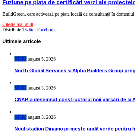
Fuziune pe piața de certificări verzi ale proiectel
BuildGreen, care activează pe piața locală de consultanță în domeniul pr
Citeste mai mult
Distribuie
Twitter
Facebook
Ultimele articole
STIRI
august 5, 2026
North Global Services și Alpha Builders Group pregă
STIRI
august 3, 2026
CNAB a desemnat constructorul noii parcări de la 
STIRI
august 3, 2026
Noul stadion Dinamo primește undă verde pentru h