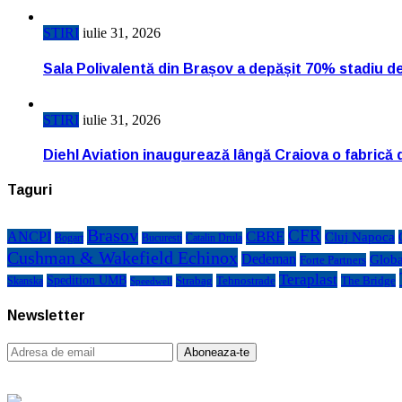
STIRI
iulie 31, 2026
Sala Polivalentă din Brașov a depășit 70% stadiu d
STIRI
iulie 31, 2026
Diehl Aviation inaugurează lângă Craiova o fabrică 
Taguri
Brasov
CFR
CBRE
ANCPI
Cluj Napoca
Bogart
Bucuresti
Catalin Drula
Cushman & Wakefield Echinox
Dedeman
Globa
Forte Partners
Teraplast
Spedition UMB
Strabag
Tehnostrade
The Bridge
Skanska
Speedwell
Newsletter