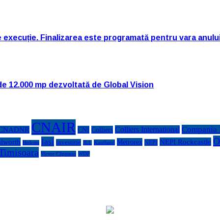
e execuție. Finalizarea este programată pentru vara anulu
de 12.000 mp dezvoltată de Global Vision
CNAIR
Compania N
Colliers International
CNADNR
CNI
Colliers
O
Iasi
lworth
NEPI Rockcastle
Metrorex
investitie
NEPI
Kaufland
Holcim
JLL
Timisoara
Victor Căpitanu
WDP