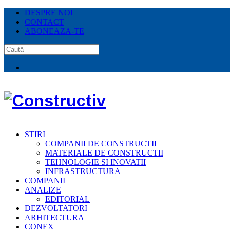
DESPRE NOI
CONTACT
ABONEAZA-TE
STIRI
COMPANII DE CONSTRUCTII
MATERIALE DE CONSTRUCTII
TEHNOLOGIE SI INOVATII
INFRASTRUCTURA
COMPANII
ANALIZE
EDITORIAL
DEZVOLTATORI
ARHITECTURA
CONEX