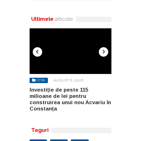
Ultimele
articole
STIRI
AUGUST 6, 2026
STIRI
AU
n Brașov a
Investiție de peste 115
North Globa
 de
milioane de lei pentru
Builders G
a este
construirea unui nou Acvariu în
două clădir
ara anului
Constanța
malul lacul
Taguri