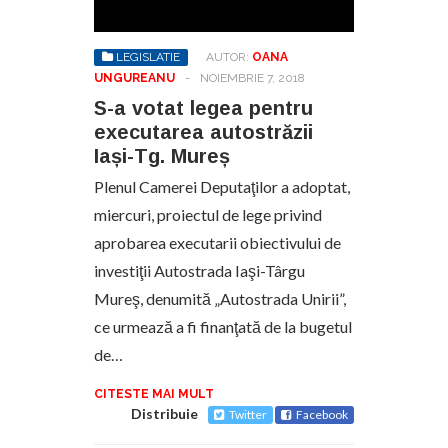
LEGISLATIE
AUTOR:
OANA
UNGUREANU
-
NOIEMBRIE 7, 2018
S-a votat legea pentru
executarea autostrăzii
Iași-Tg. Mureș
Plenul Camerei Deputaţilor a adoptat,
miercuri, proiectul de lege privind
aprobarea executarii obiectivului de
investiţii Autostrada Iaşi-Târgu
Mureş, denumită „Autostrada Unirii”,
ce urmează a fi finanţată de la bugetul
de…
CITESTE MAI MULT
Distribuie
Twitter
Facebook