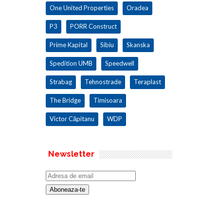
One United Properties
Oradea
P3
PORR Construct
Prime Kapital
Sibiu
Skanska
Spedition UMB
Speedwell
Strabag
Tehnostrade
Teraplast
The Bridge
Timisoara
Victor Căpitanu
WDP
Newsletter