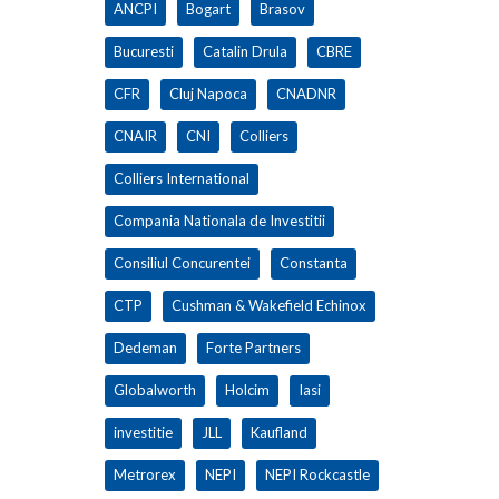
ANCPI
Bogart
Brasov
Bucuresti
Catalin Drula
CBRE
CFR
Cluj Napoca
CNADNR
CNAIR
CNI
Colliers
Colliers International
Compania Nationala de Investitii
Consiliul Concurentei
Constanta
CTP
Cushman & Wakefield Echinox
Dedeman
Forte Partners
Globalworth
Holcim
Iasi
investitie
JLL
Kaufland
Metrorex
NEPI
NEPI Rockcastle