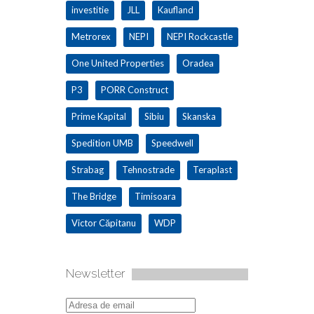
investitie
JLL
Kaufland
Metrorex
NEPI
NEPI Rockcastle
One United Properties
Oradea
P3
PORR Construct
Prime Kapital
Sibiu
Skanska
Spedition UMB
Speedwell
Strabag
Tehnostrade
Teraplast
The Bridge
Timisoara
Victor Căpitanu
WDP
Newsletter