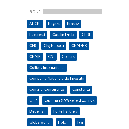
Taguri
ANCPI
Bogart
Brasov
Bucuresti
Catalin Drula
CBRE
CFR
Cluj Napoca
CNADNR
CNAIR
CNI
Colliers
Colliers International
Compania Nationala de Investitii
Consiliul Concurentei
Constanta
CTP
Cushman & Wakefield Echinox
Dedeman
Forte Partners
Globalworth
Holcim
Iasi