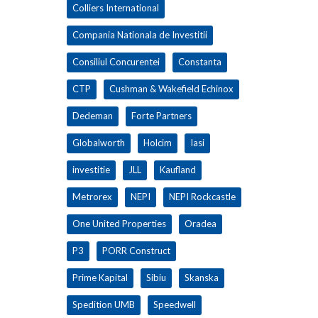
Colliers International
Compania Nationala de Investitii
Consiliul Concurentei
Constanta
CTP
Cushman & Wakefield Echinox
Dedeman
Forte Partners
Globalworth
Holcim
Iasi
investitie
JLL
Kaufland
Metrorex
NEPI
NEPI Rockcastle
One United Properties
Oradea
P3
PORR Construct
Prime Kapital
Sibiu
Skanska
Spedition UMB
Speedwell