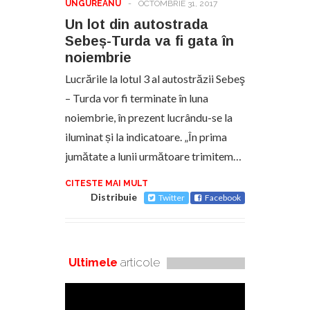
UNGUREANU
-
OCTOMBRIE 31, 2017
Un lot din autostrada
Sebeș-Turda va fi gata în
noiembrie
Lucrările la lotul 3 al autostrăzii Sebeş
– Turda vor fi terminate în luna
noiembrie, în prezent lucrându-se la
iluminat și la indicatoare. „În prima
jumătate a lunii următoare trimitem…
CITESTE MAI MULT
Distribuie
Twitter
Facebook
Ultimele
articole