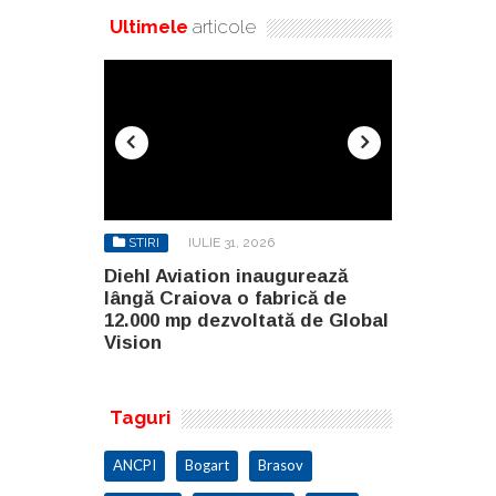
Ultimele
articole
STIRI
IULIE 31, 2026
STIRI
AU
gurează
Diehl Aviation inaugurează
North Globa
rică de
lângă Craiova o fabrică de
Builders G
ă de Global
12.000 mp dezvoltată de Global
două clădir
Vision
malul lacul
Taguri
ANCPI
Bogart
Brasov