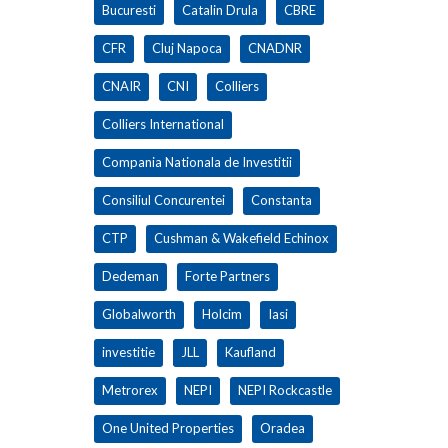
Bucuresti
Catalin Drula
CBRE
CFR
Cluj Napoca
CNADNR
CNAIR
CNI
Colliers
Colliers International
Compania Nationala de Investitii
Consiliul Concurentei
Constanta
CTP
Cushman & Wakefield Echinox
Dedeman
Forte Partners
Globalworth
Holcim
Iasi
investitie
JLL
Kaufland
Metrorex
NEPI
NEPI Rockcastle
One United Properties
Oradea