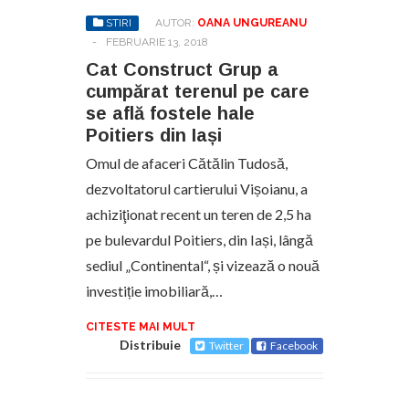
STIRI
AUTOR:
OANA UNGUREANU
-
FEBRUARIE 13, 2018
Cat Construct Grup a
cumpărat terenul pe care
se află fostele hale
Poitiers din Iași
Omul de afaceri Cătălin Tudosă,
dezvoltatorul cartierului Vișoianu, a
achiziţionat recent un teren de 2,5 ha
pe bulevardul Poitiers, din Iași, lângă
sediul „Continental“, și vizează o nouă
investiție imobiliară,…
CITESTE MAI MULT
Distribuie
Twitter
Facebook