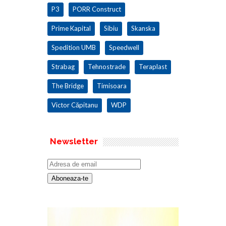
P3
PORR Construct
Prime Kapital
Sibiu
Skanska
Spedition UMB
Speedwell
Strabag
Tehnostrade
Teraplast
The Bridge
Timisoara
Victor Căpitanu
WDP
Newsletter