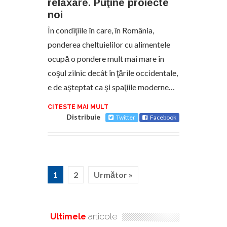
relaxare. Puţine proiecte
noi
În condiţiile în care, în România,
ponderea cheltuielilor cu alimentele
ocupă o pondere mult mai mare în
coşul zilnic decât în ţările occidentale,
e de aşteptat ca şi spaţiile moderne…
CITESTE MAI MULT
Distribuie
Twitter
Facebook
1
2
Următor »
Ultimele
articole