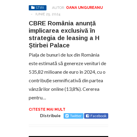
STIRI
AUTOR:
OANA UNGUREANU
-
IUNIE 25, 2024
CBRE România anunță
implicarea exclusivă în
strategia de leasing a H
Știrbei Palace
Piața de bunuri de lux din România
este estimată să genereze venituri de
535,82 milioane de euro în 2024, cu o
contribuție semnificativă din partea
vânzărilor online (13,8%). Cererea
pentru…
CITESTE MAI MULT
Distribuie
Twitter
Facebook