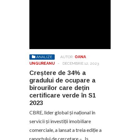
ANALIZE
AUTOR:
OANA
UNGUREANU
-
DECEMBRIE 12, 2023
Creștere de 34% a
gradului de ocupare a
birourilor care dețin
certificare verde în S1
2023
CBRE, lider global și național în
servicii și investiții imobiliare
comerciale, a lansat a treia ediție a
raportului de cercetare – „Is