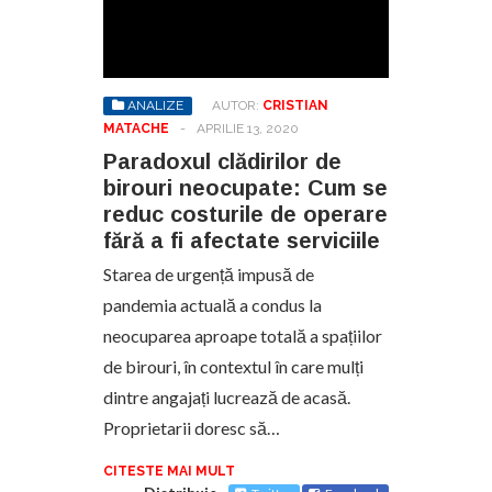
ANALIZE
AUTOR:
CRISTIAN
MATACHE
-
APRILIE 13, 2020
Paradoxul clădirilor de
birouri neocupate: Cum se
reduc costurile de operare
fără a fi afectate serviciile
Starea de urgență impusă de
pandemia actuală a condus la
neocuparea aproape totală a spațiilor
de birouri, în contextul în care mulți
dintre angajați lucrează de acasă.
Proprietarii doresc să…
CITESTE MAI MULT