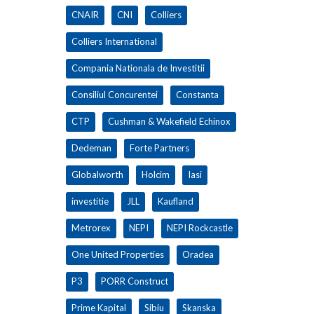
CNAIR
CNI
Colliers
Colliers International
Compania Nationala de Investitii
Consiliul Concurentei
Constanta
CTP
Cushman & Wakefield Echinox
Dedeman
Forte Partners
Globalworth
Holcim
Iasi
investitie
JLL
Kaufland
Metrorex
NEPI
NEPI Rockcastle
One United Properties
Oradea
P3
PORR Construct
Prime Kapital
Sibiu
Skanska