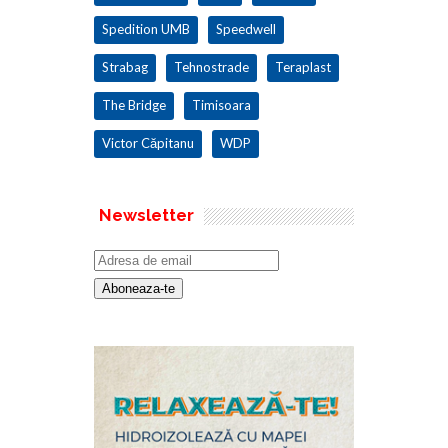
Spedition UMB
Speedwell
Strabag
Tehnostrade
Teraplast
The Bridge
Timisoara
Victor Căpitanu
WDP
Newsletter