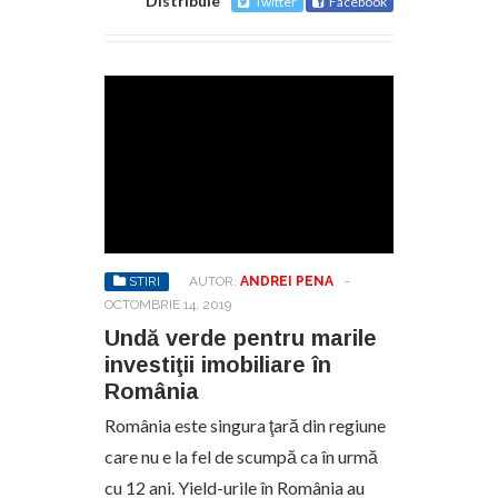
Distribuie
Twitter
Facebook
STIRI
AUTOR:
ANDREI PENA
-
OCTOMBRIE 14, 2019
Undă verde pentru marile
investiţii imobiliare în
România
România este singura ţară din regiune
care nu e la fel de scumpă ca în urmă
cu 12 ani. Yield-urile în România au