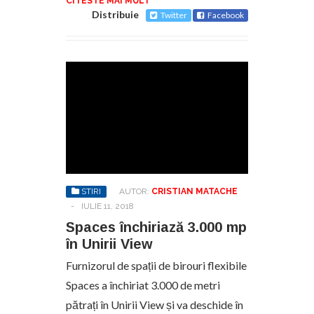
CITESTE MAI MULT
Distribuie
Twitter
Facebook
STIRI
AUTOR:
CRISTIAN MATACHE
-
IULIE 11, 2018
Spaces închiriază 3.000 mp
în Unirii View
Furnizorul de spații de birouri flexibile
Spaces a închiriat 3.000 de metri
pătrați în Unirii View și va deschide în