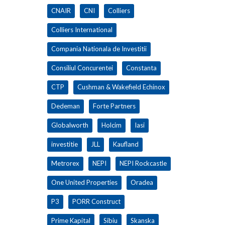
CNAIR
CNI
Colliers
Colliers International
Compania Nationala de Investitii
Consiliul Concurentei
Constanta
CTP
Cushman & Wakefield Echinox
Dedeman
Forte Partners
Globalworth
Holcim
Iasi
investitie
JLL
Kaufland
Metrorex
NEPI
NEPI Rockcastle
One United Properties
Oradea
P3
PORR Construct
Prime Kapital
Sibiu
Skanska