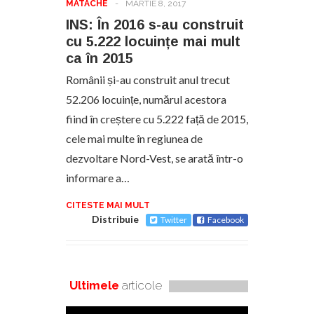
MATACHE
-
MARTIE 8, 2017
INS: În 2016 s-au construit
cu 5.222 locuințe mai mult
ca în 2015
Românii și-au construit anul trecut
52.206 locuințe, numărul acestora
fiind în creștere cu 5.222 față de 2015,
cele mai multe în regiunea de
dezvoltare Nord-Vest, se arată într-o
informare a…
CITESTE MAI MULT
Distribuie
Twitter
Facebook
Ultimele
articole