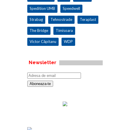
Spedition UMB
Speedwell
Strabag
Tehnostrade
Teraplast
The Bridge
Timisoara
Victor Căpitanu
WDP
Newsletter