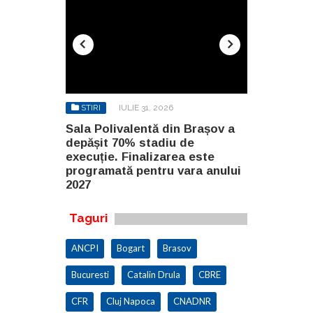
STIRI
IULIE 31, 2026
STIRI
AU
n Brașov a
Sala Polivalentă din Brașov a
Investiție 
 de
depășit 70% stadiu de
milioane de
a este
execuție. Finalizarea este
construirea
ara anului
programată pentru vara anului
Constanța
2027
Taguri
ANCPI
Bogart
Brasov
Bucuresti
Catalin Drula
CBRE
CFR
Cluj Napoca
CNADNR