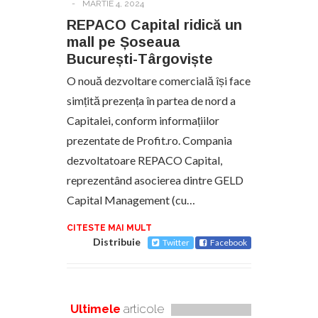
-
MARTIE 4, 2024
REPACO Capital ridică un
mall pe Șoseaua
București-Târgoviște
O nouă dezvoltare comercială își face
simțită prezența în partea de nord a
Capitalei, conform informațiilor
prezentate de Profit.ro. Compania
dezvoltatoare REPACO Capital,
reprezentând asocierea dintre GELD
Capital Management (cu…
CITESTE MAI MULT
Distribuie
Twitter
Facebook
Ultimele
articole