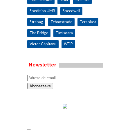
Spedition UMB
Speedwell
Strabag
Tehnostrade
Teraplast
The Bridge
Timisoara
Victor Căpitanu
WDP
Newsletter