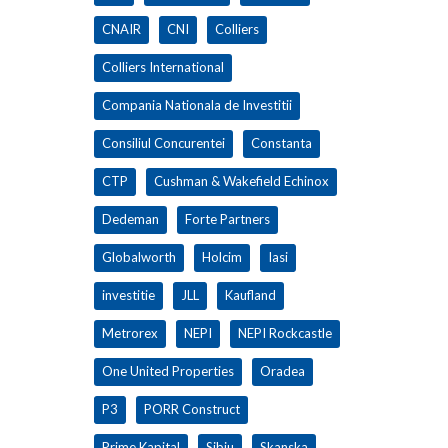
CNAIR
CNI
Colliers
Colliers International
Compania Nationala de Investitii
Consiliul Concurentei
Constanta
CTP
Cushman & Wakefield Echinox
Dedeman
Forte Partners
Globalworth
Holcim
Iasi
investitie
JLL
Kaufland
Metrorex
NEPI
NEPI Rockcastle
One United Properties
Oradea
P3
PORR Construct
Prime Kapital
Sibiu
Skanska