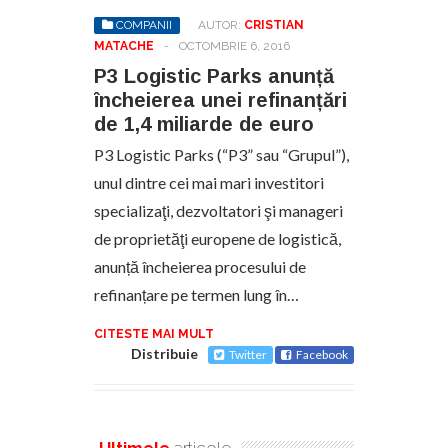
COMPANII
AUTOR:
CRISTIAN
MATACHE
-
OCTOMBRIE 6, 2016
P3 Logistic Parks anunță
încheierea unei refinanțări
de 1,4 miliarde de euro
P3 Logistic Parks (“P3” sau “Grupul”),
unul dintre cei mai mari investitori
specializaţi, dezvoltatori şi manageri
de proprietăţi europene de logistică,
anunță încheierea procesului de
refinanțare pe termen lung în…
CITESTE MAI MULT
Distribuie
Twitter
Facebook
Ultimele
articole