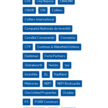
CFR
Cluj Napoca
CNADNR
CNAIR
CNI
Colliers
Colliers International
Compania Nationala de Investitii
Consiliul Concurentei
Constanta
CTP
Cushman & Wakefield Echinox
Dedeman
Forte Partners
Globalworth
Holcim
Iasi
investitie
JLL
Kaufland
Metrorex
NEPI
NEPI Rockcastle
One United Properties
Oradea
P3
PORR Construct