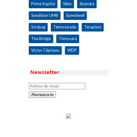
Prime Kapital
Sibiu
Skanska
Spedition UMB
Speedwell
Strabag
Tehnostrade
Teraplast
The Bridge
Timisoara
Victor Căpitanu
WDP
Newsletter