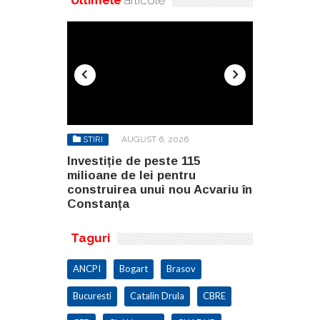
6
STIRI
AUGUST 6, 2026
STIRI
AU
115
Investiție de peste 115
Teste pe pi
ru
milioane de lei pentru
lotul 1D Jo
u Acvariu în
construirea unui nou Acvariu în
Autostrăzii
Constanța
Taguri
ANCPI
Bogart
Brasov
Bucuresti
Catalin Drula
CBRE