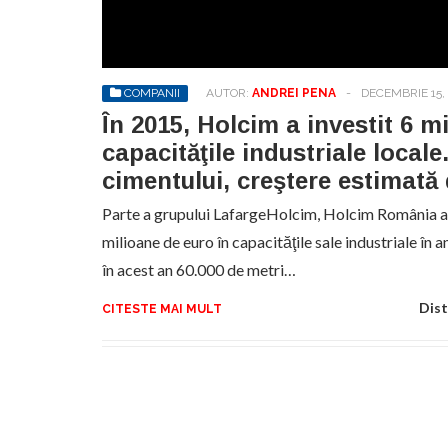
No
pr
hel
COMPANII
AUTOR:
ANDREI PENA
-
DECEMBRIE 15,
În 2015, Holcim a investit 6 mil
capacităţile industriale locale
cimentului, creştere estimată
Parte a grupului LafargeHolcim, Holcim România a a
milioane de euro în capacităţile sale industriale în 
în acest an 60.000 de metri…
Dist
CITESTE MAI MULT