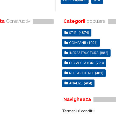
ta
Constructiv
Categorii
populare
STIRI
(4874)
COMPANII
(1021)
INFRASTRUCTURA
(882)
DEZVOLTATORI
(793)
NECLASIFICATE
(481)
ANALIZE
(404)
Navigheaza
Termeni si conditii