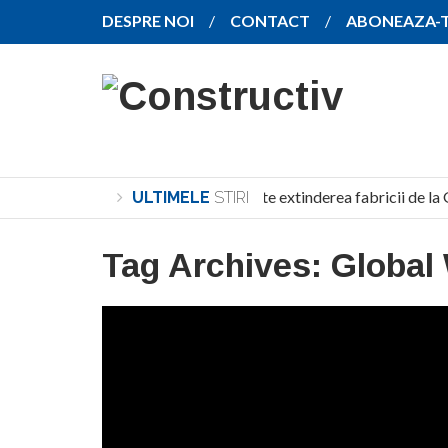
DESPRE NOI
CONTACT
ABONEAZA-
SANY pregătește extinderea fabricii de la 
ULTIMELE
STIRI
Tag Archives:
Global