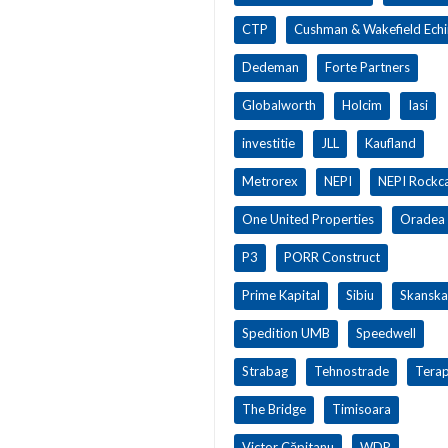
CTP
Cushman & Wakefield Ech
Dedeman
Forte Partners
Globalworth
Holcim
Iasi
investitie
JLL
Kaufland
Metrorex
NEPI
NEPI Rockca
One United Properties
Oradea
P3
PORR Construct
Prime Kapital
Sibiu
Skanska
Spedition UMB
Speedwell
Strabag
Tehnostrade
Terap
The Bridge
Timisoara
Victor Căpitanu
WDP