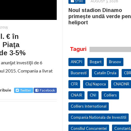
STIRI
AUGUST 3, 2026
STIRI
AUGUST 3, 2026
ul stadion Dinamo
Noul stadion Dinamo
imește undă verde pentru
primește undă verde pen
iport
heliport
 2015
. € în
. Piaţa
Taguri
 de 3-5%
ANCPI
Bogart
Brasov
nunţat investiţii de 6
anul 2015. Compania a livrat
Bucuresti
Catalin Drula
CBR
CFR
Cluj Napoca
CNADNR
ribuie
Twitter
Facebook
CNAIR
CNI
Colliers
Colliers International
Compania Nationala de Investitii
Consiliul Concurentei
Constant