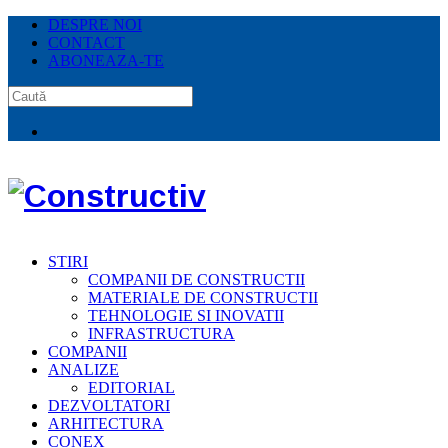
DESPRE NOI
CONTACT
ABONEAZA-TE
STIRI
COMPANII DE CONSTRUCTII
MATERIALE DE CONSTRUCTII
TEHNOLOGIE SI INOVATII
INFRASTRUCTURA
COMPANII
ANALIZE
EDITORIAL
DEZVOLTATORI
ARHITECTURA
CONEX