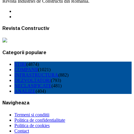
Revista Industriei de Constructii din Romania.
Revista Constructiv
Categorii populare
STIRI
(4874)
COMPANII
(1021)
INFRASTRUCTURA
(882)
DEZVOLTATORI
(793)
NECLASIFICATE
(481)
ANALIZE
(404)
Navigheaza
Termeni si conditii
Politica de confidentialitate
Politica de cookies
Contact