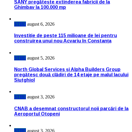
SANY pregătește extinderea fabricii de la
Ghimbav la 100.000 mp
STIRI
august 6, 2026
Investiție de peste 115 milioane de lei pentru
construirea unui nou Acvariu în Constanța
STIRI
august 5, 2026
North Global Services și Alpha Builders Group
pregătesc două clădiri de 14 etaje pe malul lacului
Siutghiol
STIRI
august 3, 2026
CNAB a desemnat constructorul noii parcări de la
Aeroportul Otopeni
STIRI
august 3, 2026