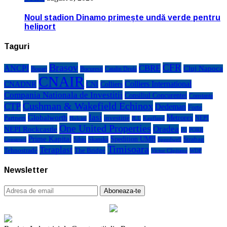
Noul stadion Dinamo primește undă verde pentru
heliport
Taguri
Brasov
CFR
CBRE
ANCPI
Cluj Napoca
Bogart
Bucuresti
Catalin Drula
CNAIR
Colliers International
CNADNR
CNI
Colliers
Compania Nationala de Investitii
Consiliul Concurentei
Constanta
Cushman & Wakefield Echinox
CTP
Dedeman
Forte
Iasi
Globalworth
Metrorex
Partners
investitie
NEPI
Kaufland
Holcim
JLL
One United Properties
Oradea
NEPI Rockcastle
P3
PORR
Prime Kapital
Spedition UMB
Strabag
Sibiu
Skanska
Construct
Speedwell
Timisoara
Teraplast
Tehnostrade
The Bridge
Victor Căpitanu
WDP
Newsletter