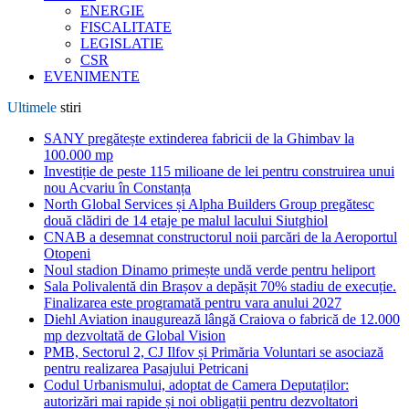
ENERGIE
FISCALITATE
LEGISLATIE
CSR
EVENIMENTE
Ultimele
stiri
SANY pregătește extinderea fabricii de la Ghimbav la
100.000 mp
Investiție de peste 115 milioane de lei pentru construirea unui
nou Acvariu în Constanța
North Global Services și Alpha Builders Group pregătesc
două clădiri de 14 etaje pe malul lacului Siutghiol
CNAB a desemnat constructorul noii parcări de la Aeroportul
Otopeni
Noul stadion Dinamo primește undă verde pentru heliport
Sala Polivalentă din Brașov a depășit 70% stadiu de execuție.
Finalizarea este programată pentru vara anului 2027
Diehl Aviation inaugurează lângă Craiova o fabrică de 12.000
mp dezvoltată de Global Vision
PMB, Sectorul 2, CJ Ilfov și Primăria Voluntari se asociază
pentru realizarea Pasajului Petricani
Codul Urbanismului, adoptat de Camera Deputaților:
autorizări mai rapide și noi obligații pentru dezvoltatori