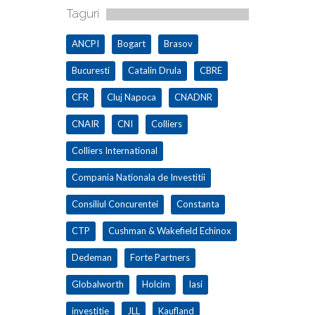
Taguri
ANCPI
Bogart
Brasov
Bucuresti
Catalin Drula
CBRE
CFR
Cluj Napoca
CNADNR
CNAIR
CNI
Colliers
Colliers International
Compania Nationala de Investitii
Consiliul Concurentei
Constanta
CTP
Cushman & Wakefield Echinox
Dedeman
Forte Partners
Globalworth
Holcim
Iasi
investitie
JLL
Kaufland