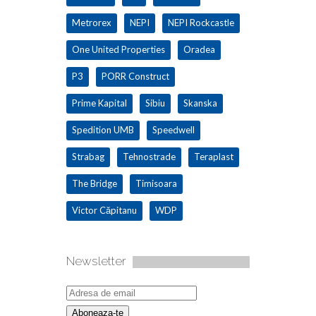
Metrorex
NEPI
NEPI Rockcastle
One United Properties
Oradea
P3
PORR Construct
Prime Kapital
Sibiu
Skanska
Spedition UMB
Speedwell
Strabag
Tehnostrade
Teraplast
The Bridge
Timisoara
Victor Căpitanu
WDP
Newsletter