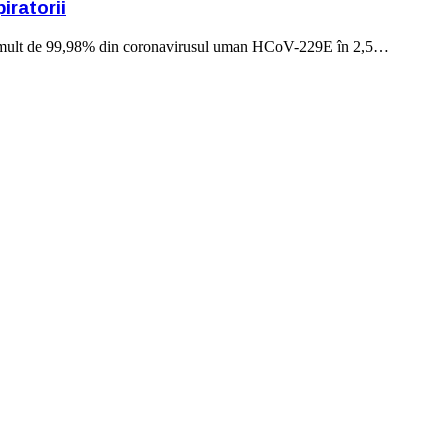
iratorii
ă mai mult de 99,98% din coronavirusul uman HCoV-229E în 2,5…