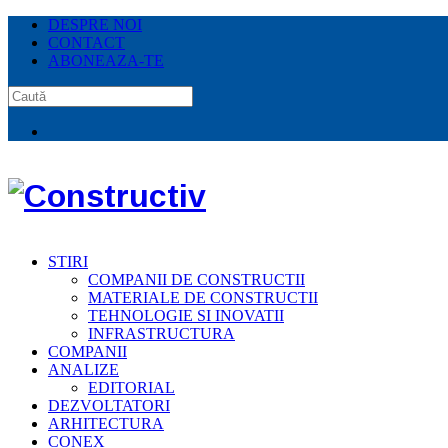
DESPRE NOI
CONTACT
ABONEAZA-TE
STIRI
COMPANII DE CONSTRUCTII
MATERIALE DE CONSTRUCTII
TEHNOLOGIE SI INOVATII
INFRASTRUCTURA
COMPANII
ANALIZE
EDITORIAL
DEZVOLTATORI
ARHITECTURA
CONEX