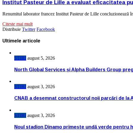
Institut Pasteur de Lille a evaluat eficacitatea pu
Renumitul laborator francez Institut Pasteur de Lille concluzioneaz
Citeste mai mult
Distribuie
Twitter
Facebook
Ultimele articole
STIRI
august 5, 2026
North Global Services și Alpha Builders Group pregă
STIRI
august 3, 2026
CNAB a desemnat constructorul noii parcări de la 
STIRI
august 3, 2026
Noul stadion Dinamo primește undă verde pentru h