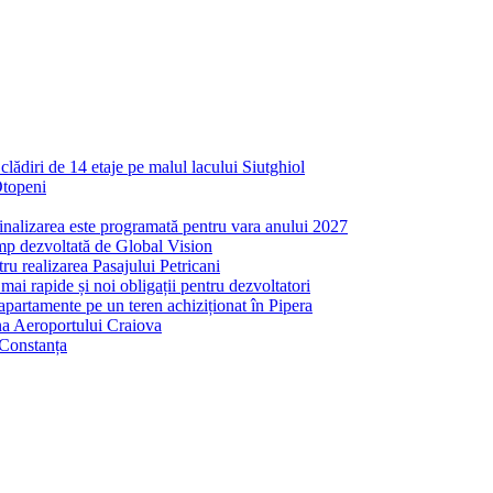
ădiri de 14 etaje pe malul lacului Siutghiol
Otopeni
inalizarea este programată pentru vara anului 2027
mp dezvoltată de Global Vision
ru realizarea Pasajului Petricani
ai rapide și noi obligații pentru dezvoltatori
partamente pe un teren achiziționat în Pipera
ona Aeroportului Craiova
 Constanța