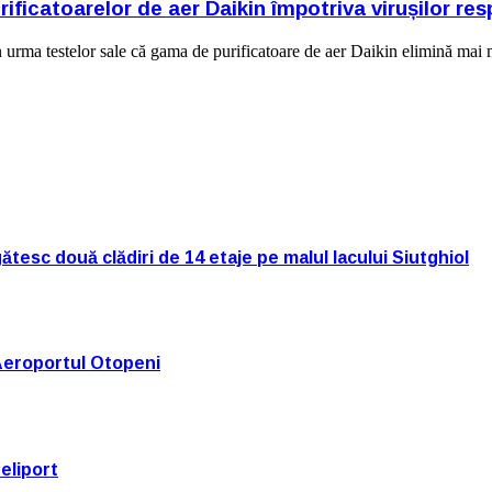
rificatoarelor de aer Daikin împotriva virușilor resp
ă în urma testelor sale că gama de purificatoare de aer Daikin elimin
tesc două clădiri de 14 etaje pe malul lacului Siutghiol
Aeroportul Otopeni
eliport