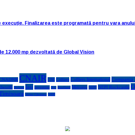
e execuție. Finalizarea este programată pentru vara anulu
de 12.000 mp dezvoltată de Global Vision
CNAIR
Compania N
Colliers International
CNADNR
CNI
Colliers
O
Iasi
lworth
NEPI Rockcastle
Metrorex
investitie
NEPI
Kaufland
Holcim
JLL
Timisoara
Victor Căpitanu
WDP