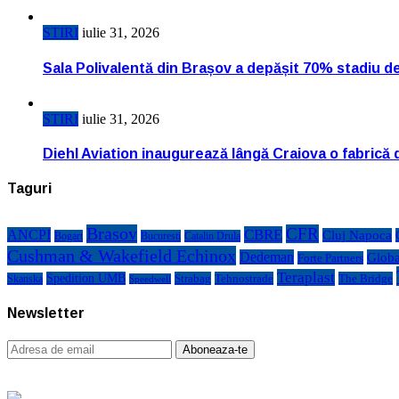
STIRI
iulie 31, 2026
Sala Polivalentă din Brașov a depășit 70% stadiu d
STIRI
iulie 31, 2026
Diehl Aviation inaugurează lângă Craiova o fabrică 
Taguri
Brasov
CFR
CBRE
ANCPI
Cluj Napoca
Bogart
Bucuresti
Catalin Drula
Cushman & Wakefield Echinox
Dedeman
Globa
Forte Partners
Teraplast
Spedition UMB
Strabag
Tehnostrade
The Bridge
Skanska
Speedwell
Newsletter