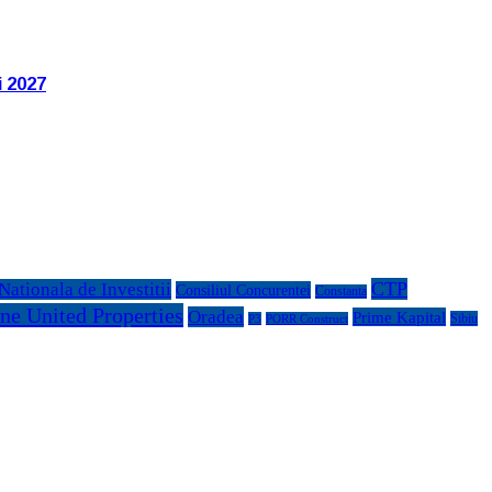
i 2027
CTP
ationala de Investitii
Consiliul Concurentei
Constanta
ne United Properties
Oradea
Prime Kapital
Sibiu
P3
PORR Construct