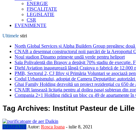
ENERGIE
FISCALITATE
LEGISLATIE
CSR
EVENIMENTE
Ultimele
stiri
North Global Services și Alpha Builders Group pregătesc două cl
CNAB a desemnat constructorul noii parcări de la Aeroportul 
Noul stadion Dinamo primește undă verde pentru heliport
Sala Polivalentă din Brașov a depășit 70% stadiu de execuție. F
Diehl Aviation inaugurează lângă Craiova o fabrică de 12.000 
PMB, Sectorul 2, CJ Ilfov și Primăria Voluntari se asociază pent
Codul Urbanismului, adoptat de Camera Deputaților: autorizări m
Ghai Family Holding dezvoltă un proiect rezidențial cu 650 de a
CNAIR lansează licitația pentru al doilea pasaj subteran din z
Compania 2×1 Holding ridică un bloc cu 49 de apartamente în
Tag Archives:
Institut Pasteur de Lille
COMPANII
Autor:
Rosca Ioana
-
iulie 8, 2021