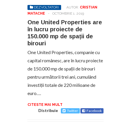
DEZVOLTATORI
AUTOR:
CRISTIAN
MATACHE
-
OCTOMBRIE 1, 2019
One United Properties are
în lucru proiecte de
150.000 mp de spații de
birouri
One United Properties, companie cu
capital românesc, are în lucru proiecte
de 150.000 mp de spații de birouri
pentru următorii trei ani, cumulând
investiții totale de 220 milioane de
euro….
CITESTE MAI MULT
Distribuie
Twitter
Facebook