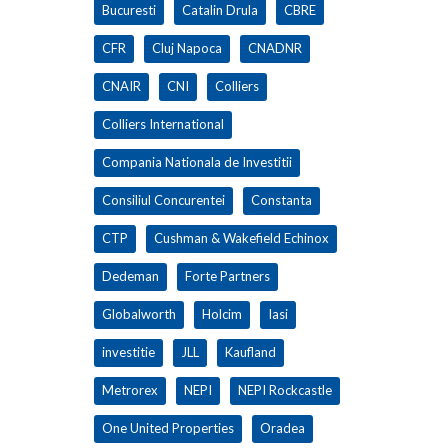
Bucuresti
Catalin Drula
CBRE
CFR
Cluj Napoca
CNADNR
CNAIR
CNI
Colliers
Colliers International
Compania Nationala de Investitii
Consiliul Concurentei
Constanta
CTP
Cushman & Wakefield Echinox
Dedeman
Forte Partners
Globalworth
Holcim
Iasi
investitie
JLL
Kaufland
Metrorex
NEPI
NEPI Rockcastle
One United Properties
Oradea