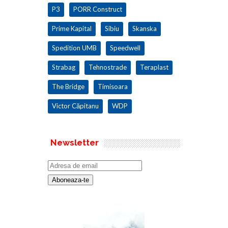
P3
PORR Construct
Prime Kapital
Sibiu
Skanska
Spedition UMB
Speedwell
Strabag
Tehnostrade
Teraplast
The Bridge
Timisoara
Victor Căpitanu
WDP
Newsletter