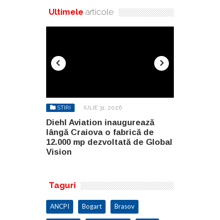
Ultimele
articole
STIRI
IULIE 31, 2026
STIRI
AU
gurează
Diehl Aviation inaugurează
North Globa
rică de
lângă Craiova o fabrică de
Builders G
ă de Global
12.000 mp dezvoltată de Global
două clădir
Vision
malul lacul
Taguri
ANCPI
Bogart
Brasov