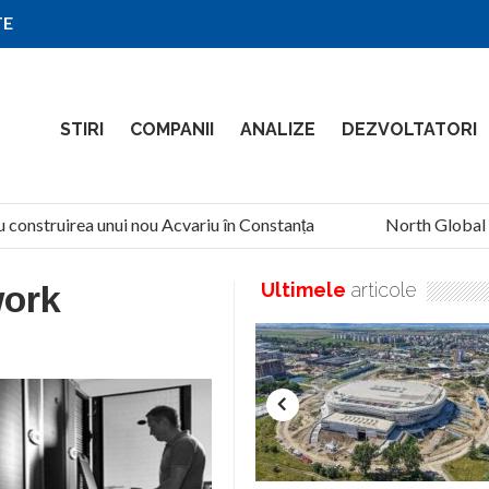
TE
STIRI
COMPANII
ANALIZE
DEZVOLTATORI
 construirea unui nou Acvariu în Constanța
North Global Se
work
Ultimele
articole