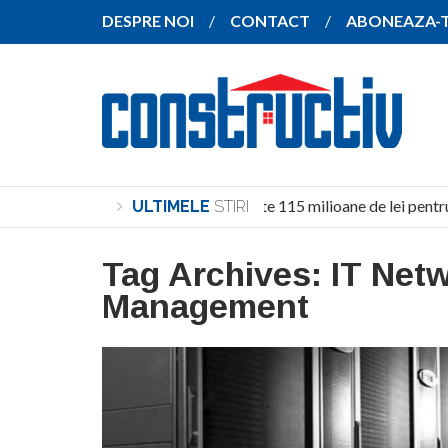
DESPRE NOI
CONTACT
ABONEAZA-
Investiție de peste 115 milioane de lei pentru
ULTIMELE
STIRI
Tag Archives:
IT Net
Management