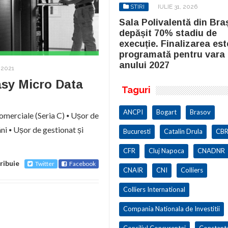
STIRI
IULIE 31, 2026
STIRI
IULIE 31, 2026
la Polivalentă din Brașov a
Sala Polivalentă din Bra
pășit 70% stadiu de
depășit 70% stadiu de
cuție. Finalizarea este
execuție. Finalizarea est
ogramată pentru vara
programată pentru vara
ului 2027
anului 2027
 2021
asy Micro Data
Taguri
ANCPI
Bogart
Brasov
comerciale (Seria C) ⦁ Ușor de
ni ⦁ Ușor de gestionat și
Bucuresti
Catalin Drula
CBR
CFR
Cluj Napoca
CNADNR
ribuie
Twitter
Facebook
CNAIR
CNI
Colliers
Colliers International
Compania Nationala de Investitii
Consiliul Concurentei
Constant