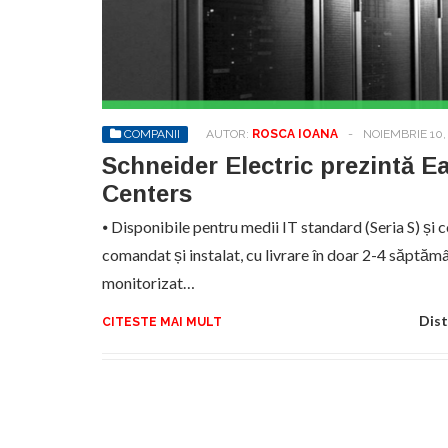
Sa
de
exe
pr
an
COMPANII
AUTOR:
ROSCA IOANA
-
NOIEMBRIE 10,
Schneider Electric prezintă E
Centers
⦁ Disponibile pentru medii IT standard (Seria S) și 
comandat și instalat, cu livrare în doar 2-4 săptămâ
monitorizat…
Dist
CITESTE MAI MULT