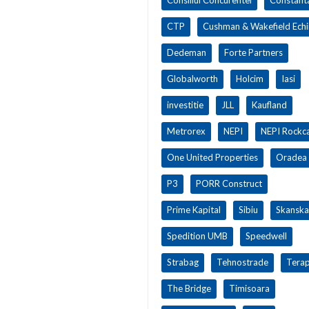
CTP
Cushman & Wakefield Ech
Dedeman
Forte Partners
Globalworth
Holcim
Iasi
investitie
JLL
Kaufland
Metrorex
NEPI
NEPI Rockca
One United Properties
Oradea
P3
PORR Construct
Prime Kapital
Sibiu
Skanska
Spedition UMB
Speedwell
Strabag
Tehnostrade
Terap
The Bridge
Timisoara