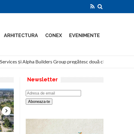
ARHITECTURA
CONEX
EVENIMENTE
rvices și Alpha Builders Group pregătesc două clădiri de 14 etaje p
Newsletter