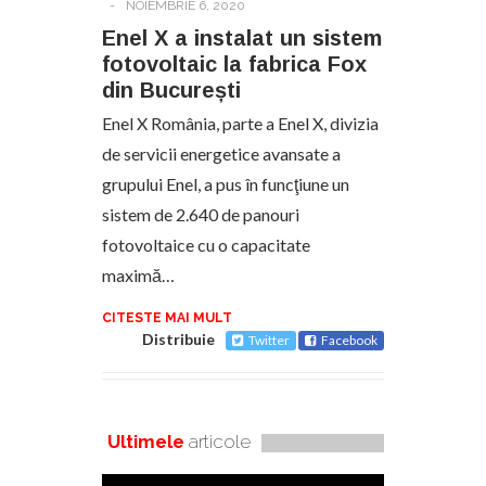
-
NOIEMBRIE 6, 2020
Enel X a instalat un sistem
fotovoltaic la fabrica Fox
din București
Enel X România, parte a Enel X, divizia
de servicii energetice avansate a
grupului Enel, a pus în funcţiune un
sistem de 2.640 de panouri
fotovoltaice cu o capacitate
maximă…
CITESTE MAI MULT
Distribuie
Twitter
Facebook
Ultimele
articole