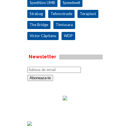
Spedition UMB
Speedwell
Strabag
Tehnostrade
Teraplast
The Bridge
Timisoara
Victor Căpitanu
WDP
Newsletter