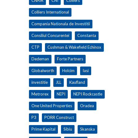
CNAIR
CNI
Colliers
Colliers International
Compania Nationala de Investitii
Consiliul Concurentei
Constanta
CTP
Cushman & Wakefield Echinox
Dedeman
Forte Partners
Globalworth
Holcim
Iasi
investitie
JLL
Kaufland
Metrorex
NEPI
NEPI Rockcastle
One United Properties
Oradea
P3
PORR Construct
Prime Kapital
Sibiu
Skanska